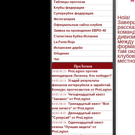
Таблицы прогноза
Клубы федерации
Суперкубок федерации
Hola!
Фотогалерея
Заверш
Официальные сайты клубов
расска
Заявка на проведение ЕВРО-40
команд
дивизи
Статистика Кубка Испании
между 
La Furia Roja
формат
Испанские дерби
там ок
Общение
клубов
Чат
местно
ПроЛегион
ProLegion против
24/06 09:23
менеджеров Легиона. Кто победит?
Угадай результаты
14/05 10:11
финалов интеркубков и заработай.
Конкурс прогнозистов от ProLegion
Четырнадцатый квест
10/05 10:54
"Занавес" от ProLegion
Тринадцатый квест "Всё
03/05 08:41
или ничего" от ProLegion
Двенадцатый квест
26/04 18:07
"Суперсаб" от ProLegion
Одиннадцатый квест
19/04 09:34
сезона "Лучшая защита" от
ProLegion