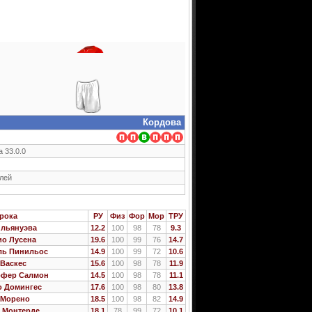
Кордова
а 33.0.0
елей
рока
РУ
Физ
Фор
Мор
ТРУ
ильянуэва
12.2
100
98
78
9.3
ио Лусена
19.6
100
99
76
14.7
ль Пинильос
14.9
100
99
72
10.6
Васкес
15.6
100
98
78
11.9
офер Салмон
14.5
100
98
78
11.1
о Домингес
17.6
100
98
80
13.8
 Морено
18.5
100
98
82
14.9
 Монтерде
18.1
78
99
72
10.1