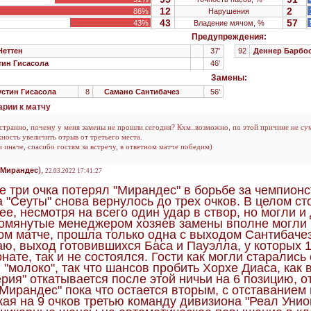
12
2
86%
Нарушения
43
57
43%
Владение мячом, %
Предупреждения:
Неттен
37'
92
Деннер Барбо
тин Гисасола
46'
Замены:
стин Гисасола
8
Самано Сантибачез
56'
рии к матчу
странно, почему у меня замены не прошли сегодня? Кхм..возможно, по этой причине не сум
ность увеличить отрыв от третьего места.
и иначе, спасибо гостям за встречу, в ответном матче победим)
),
Мирандес
22.03.2022 17:41:27
 три очка потерял "Мирандес" в борьбе за чемпионс
 "Сеуты" снова вернулось до трех очков. В целом сто
ее, несмотря на всего один удар в створ, но могли и
омянутые менеджером хозяев замены вполне могли п
ом матче, прошла только одна с выходом Сантибачеза
ю, выход готовившихся Баса и Пауэлла, у которых 1
нате, так и не состоялся. Гости как могли старались 
 "молоко", так что шансов пробить Хорхе Диаса, как
рия" откатывается после этой ничьи на 6 позицию, от
Мирандес" пока что остается вторым, с отставанием в
ая на 9 очков третью команду дивизиона "Реал Унио