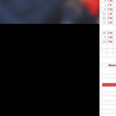
9
CM
1
CD
5
CM
91
LM
92
FW
11
CM
96
FW
8
CM
18
FW
Mark