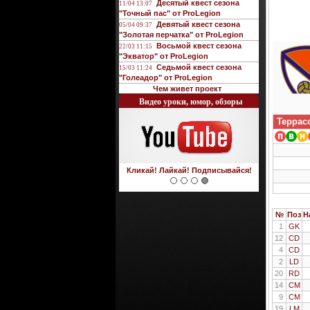
Десятый квест сезона
11/04 13:07
"Точный пас" от ProLegion
Девятый квест сезона
05/04 09:37
"Золотая перчатка" от ProLegion
Восьмой квест сезона
22/03 11:15
"Экватор" от ProLegion
Седьмой квест сезона
15/03 11:24
"Голеадор" от ProLegion
Чем живет проект
О футболе и не только
Террас
Интегрирован с чатом форума!
№
Поз
Н
1
GK
12
CD
4
CD
2
LD
20
RD
14
CM
9
CM
19
LM