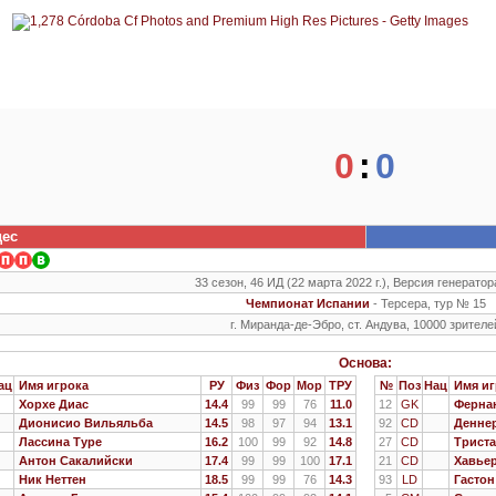
0
:
0
ес
33 сезон, 46 ИД (22 марта 2022 г.), Версия генератор
Чемпионат Испании
- Терсера, тур № 15
г. Миранда-де-Эбро, ст. Андува, 10000 зрителе
Основа:
ац
Имя игрока
РУ
Физ
Фор
Мор
ТРУ
№
Поз
Нац
Имя иг
Хорхе Диас
14.4
99
99
76
11.0
12
GK
Фернан
Дионисио Вильяльба
14.5
98
97
94
13.1
92
CD
Денне
Лассина Туре
16.2
100
99
92
14.8
27
CD
Триста
Антон Сакалийски
17.4
99
99
100
17.1
21
CD
Хавьер
Ник Неттен
18.5
99
99
76
14.3
93
LD
Гастон