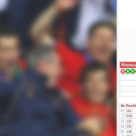
Миранд
№
Поз
Н
97
GK
7
FW
16
LD
19
CD
93
LM