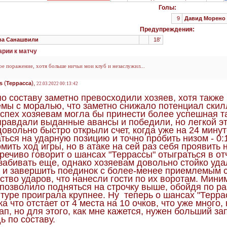
Голы:
9
Давид Морено
Предупреждения:
а Санашвили
18'
рии к матчу
е поражение, хотя больше ничьи мои клуб и незаслужил...
(
),
s
Террасса
22.03.2022 00:13:42
по составу заметно превосходили хозяев, хотя также 
мы с моралью, что заметно снижало потенциал скил
успех хозяевам могла бы принести более успешная так
правдали выданные авансы и победили, но легкой эт
довольно быстро открыли счет, когда уже на 24 мину
ться на ударную позицию и точно пробить низом - 0:
мить ход игры, но в атаке на сей раз себя проявить 
речиво говорит о шансах "Террассы" отыграться в отч
забивать еще, однако хозяевам довольно стойко удал
 и завершить поединок с более-менее приемлемым сч
ство ударов, что нанесли гости по их воротам. Мин
позволило подняться на строчку выше, обойдя по ра
 туре проиграла крупнее. Ну теперь о шансах "Терр
ка что отстает от 4 места на 10 очков, что уже мног
ап, но для этого, как мне кажется, нужен больший за
ь по составу.