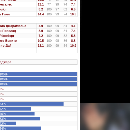
онсалес
13.1
77
99
74
7.4
Дойл
8.2
100
97
82
6.5
ь Гиля
14.4
100
99
74
10.5
сио Джарамильо
4.9
100
99
84
4.1
ш Павелец
8.9
100
99
84
7.4
Рённберг
7.2
100
99
82
5.8
то Бенито
10.5
100
98
86
8.8
ино Дай
13.1
100
99
84
10.9
еджера
100%
100%
100%
0%
0%
0%
83%
42%
46%
53%
22%
54%