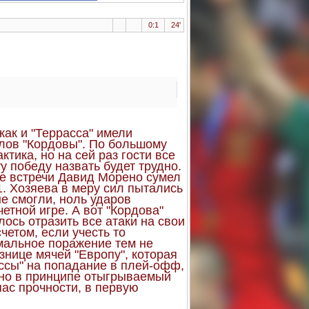
0:1
24'
как и "Террасса" имели
лов "Кордовы". По большому
тика, но на сей раз гости все
у победу назвать будет трудно.
те встречи Давид Морено сумел
1. Хозяева в меру сил пытались
не смогли, ноль ударов
етной игре. А вот "Кордова"
ось отразить все атаки на свои
етом, если учесть то
имальное поражение тем не
знице мячей "Европу", которая
ассы" на попадание в плей-офф,
о, но в принципе отыгрываемый
пас прочности, в первую