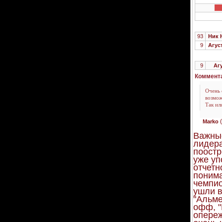
93
Ник 
9
Агус
9
Агу
Коммента
Очень 
возмож
Так ил
(
Marko
Важные
лидера
поостр
уже уп
отчетн
понима
чемпио
ушли в
"Альме
офф, "
опереж