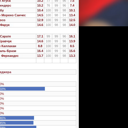
 Агуса
10.2
77
99
96
7.5
Лендерс
10.2
76
99
96
7.4
абу
10.4
100
99
98
10.1
р Морено Санчес
14.5
100
98
94
13.4
осо
12.9
100
99
98
12.5
 Фарук
14.6
100
98
98
14.0
Сарате
17.1
99
99
96
16.1
Кравчук
14.6
100
99
96
13.9
 Каллахан
8.8
100
99
98
8.5
аль-Брази
16.4
100
99
96
15.6
 Фернандес
13.7
100
99
98
13.3
еджера
0%
60%
0%
0%
0%
0%
0%
46%
45%
49%