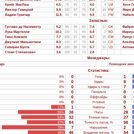
Крейг МакЛиш
6.5
76
99
72
4.0
4
LM
Хосе Г
Виктор Газицкий
9.9
100
97
70
7.0
10
FW
Марк 
Вадим Гранчар
11.5
99
99
86
9.9
11
FW
Набил
Запасные:
Густаво ду Насименту
9.2
96
99
82
7.4
17
GK
Фабри
Лука Мартелли
10.1
100
70
84
6.4
3
RD
Мариу
Тико Ализате
7.7
100
97
88
6.7
15
CM
Линус 
Джулиан Маньинтини
8.3
100
97
70
6.0
14
CD
Альбер
Северин Бухта
8.0
100
96
70
5.7
12
LD
Антон
Стоян Степанович
3.6
100
92
74
2.8
Менеджеры:
ags
Помощник мен
Статистика:
0
1
0%
Голы
0
8
0%
Удары
0
7
0%
Удары в створ
0
0
0%
Пенальти
0
0
0%
Оффсайды
0
0
0%
Угловые
1
5
17%
Навесы
38
28
58%
Пасы
32
27
54%
Точные пасы
84
96
47%
Точность пасов, %
7
2
78%
Нарушения
46
54
46%
Владение мячом, %