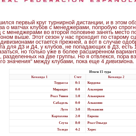
ился первый круг турнирной дистанции, и в этом об
за о матчах клубов с менеджерами, попробую спрогн
 c менеджерами во второй половине занять место по
оном выше. Этот сезон у нас проходит по старому с
дивизионами остается прежней, а вот в случае одо
а для Д3 и Д4, у клубов, не попадающих в Д3, есть
азаться, но только уже в более расширенном вариант
, разделенных на две группы. Но я отвлекся, пора в
го значения" между клубами, пока еще 4 дивизиона. 
Итоги 15 тура
Команда 1
Счет
Команда 2
Террасса
0:1
Кордова
Мирандес
0:0
Альмерия
Реал Унион
1:0
Алькоркон
Сабадель
0:0
Алькояно
Луго
3:0
Нумансия
Картахена
2:0
Европа
Сеута
8:0
Реал Овьедо
Толедо
4:2
Херес