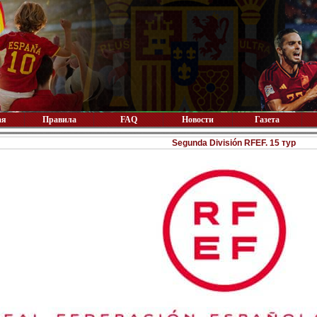
ая
Правила
FAQ
Новости
Газета
Segunda División RFEF. 15 тур