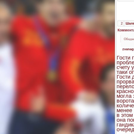
2
Шалв
Коммента
Обидно
zvanag
Гости 
пробле
счету 
таки о
Гости 
прорва
перело
красно
могла 
ворота
количе
менее 
в этом
она по
гандик
очеред