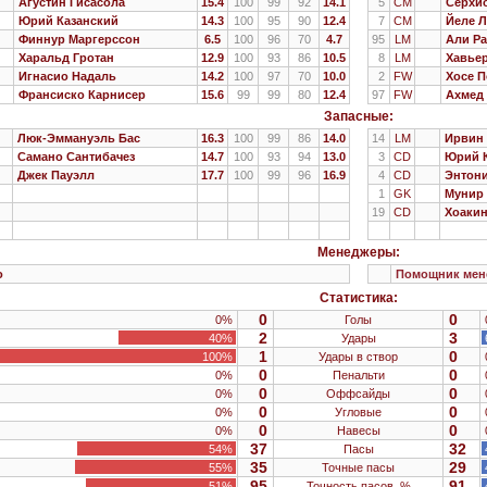
Агустин Гисасола
15.4
100
99
92
14.1
5
CM
Серхио
Юрий Казанский
14.3
100
95
90
12.4
7
CM
Йеле 
Финнур Маргерссон
6.5
100
96
70
4.7
95
LM
Али Р
Харальд Гротан
12.9
100
93
86
10.5
8
LM
Хавье
Игнасио Надаль
14.2
100
97
70
10.0
2
FW
Хосе П
Франсиско Карнисер
15.6
99
99
80
12.4
97
FW
Ахмед
Запасные:
Люк-Эммануэль Бас
16.3
100
99
86
14.0
14
LM
Ирвин 
Самано Сантибачез
14.7
100
93
94
13.0
3
CD
Юрий 
Джек Пауэлл
17.7
100
99
96
16.9
4
CD
Энтони
1
GK
Мунир 
19
CD
Хоакин
Менеджеры:
o
Помощник мен
Статистика:
0
0
0%
Голы
2
3
40%
Удары
1
0
100%
Удары в створ
0
0
0%
Пенальти
0
0
0%
Оффсайды
0
0
0%
Угловые
0
0
0%
Навесы
37
32
54%
Пасы
35
29
55%
Точные пасы
95
91
51%
Точность пасов, %