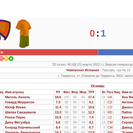
0
:
1
са
33 сезон, 46 ИД (22 марта 2022 г.), Версия генератор
Чемпионат Испании
- Терсера, тур № 15
г. Террасса, ст. Олимпик де Террасса, 8631 зрит
Основа:
ац
Имя игрока
РУ
Физ
Фор
Мор
ТРУ
№
Поз
Нац
Имя иг
Мигель Анхель
18.6
100
99
94
17.4
23
GK
Хон В
Говард Моррисон
7.3
92
99
72
5.1
7
CD
Антон
Юсеф Векия
11.4
99
99
94
10.6
8
CD
Даниэ
Шалва Санашвили
13.3
99
99
94
12.3
6
RD
Пабло 
Рокки Перес
10.9
100
92
70
7.4
16
LD
Крист
Дину Фигуэйру
5.6
92
99
74
4.1
13
CM
Серхи
Конрад Корчиньский
8.4
83
99
90
6.7
9
CM
Давид
Леонель Демельчори
14.2
100
98
92
12.9
2
RM
Эстеве