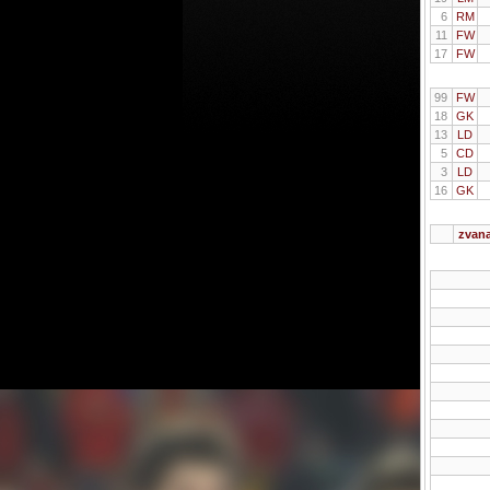
6
RM
11
FW
17
FW
99
FW
18
GK
13
LD
5
CD
3
LD
16
GK
zvan