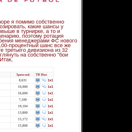
зоре я помимо собственно
озировать, какие шансы у
выше в турнирке, а то и
ценарию, поэтому ротация
брения менеджерами ФС нового
 100-процентный шанс все же
е третьего дивизиона из 32
зглянуть на собственно "бои
Итак,
Зрителей
ТВ
Инт
8,631
1x1
10,000
1x1
16,600
1x1
7,100
1x1
19,104
1x1
13,800
1x1
15,172
1x1
15,800
1x1