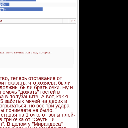
14%
57%
са
19'
ели взять важные три очка, потеряли
тво, теперь отставание от
ит сказать, что хозяева были
 должны были брать очки. Ну и
омочь "дожать" гостей в
 в полузащите. А вот, как я
5 забитых мячей на двоих в
огрызаться, но все три удара
 вы понимаете не было.
ставая на 1 очко от зоны плей-
 три очка от "Сеуты" и
н". В целом у "Мирандеса"