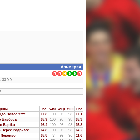
Альмерия
а 33.0.0
й
рока
РУ
Физ
Фор
Мор
ТРУ
до Лопес Уэте
17.8
100
98
98
17.1
р Барбоса
15.9
100
98
98
15.3
н Барбат
16.4
100
98
98
15.8
 Перес Родригес
14.8
100
98
98
14.2
 Перейро
15.8
77
99
96
11.6