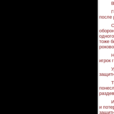
В
Г
после 
О
оборон
одного
тоже б
роково
Н
игрок 
У
защитн
Т
понесл
раздев
И
и поте
защитн