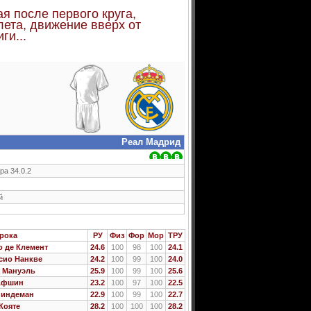
я после первого круга,
лета, движение вверх от
ги...
Реал Мадрид
ра 34.0.2
й
рока
РУ
Физ
Фор
Мор
ТРУ
 де Клемент
24.6
100
98
100
24.1
сио Нанкве
24.2
100
99
100
24.0
а Мануэль
25.9
100
99
100
25.6
Афшин
23.2
100
97
100
22.5
Линдеман
22.9
100
99
100
22.7
Кояте
28.2
100
100
100
28.2