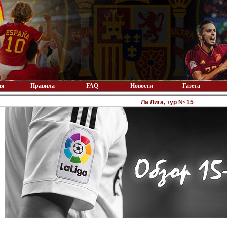
ая
Правила
FAQ
Новости
Газета
Ла Лига, тур № 15