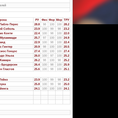
телей
рока
РУ
Физ
Фор
Мор
ТРУ
Пабло Перес
28.8
98
100
100
28.2
ий Соболь
23.9
100
99
98
23.2
мо Конти
22.4
100
98
100
22.0
 Мухаммади
25.7
97
100
100
24.9
ланд
22.9
100
98
100
22.4
с Гинтер
20.9
98
100
100
20.5
сиос Гонцос
27.4
100
100
100
27.4
рдо Ульоа
26.0
100
97
100
25.2
 Камара
26.2
98
100
98
25.2
н Бродерсен
26.4
100
98
100
25.9
н Гласгов
25.6
100
98
100
25.1
Гейко
23.9
100
99
98
23.2
еука
25.8
100
99
98
25.0
йенга
24.1
100
100
100
24.1