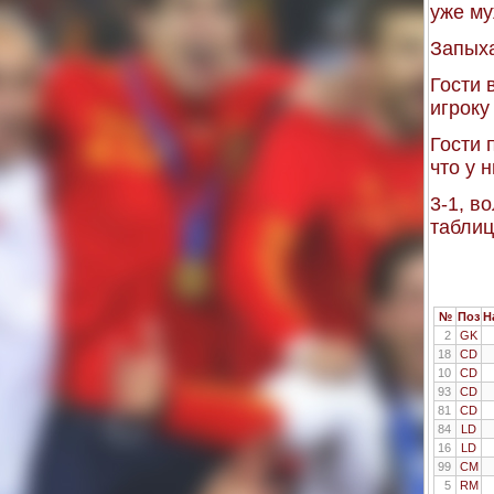
уже му
Запыха
Гости 
игроку
Гости 
что у 
3-1, в
таблиц
№
Поз
Н
2
GK
18
CD
10
CD
93
CD
81
CD
84
LD
16
LD
99
CM
5
RM