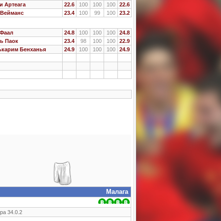
и Артеага
22.6
100
100
100
22.6
 Вейманс
23.4
100
99
100
23.2
 Фаал
24.8
100
100
100
24.8
ь Паок
23.4
98
100
100
22.9
ькарим Бенханья
24.9
100
100
100
24.9
Малага
ра 34.0.2