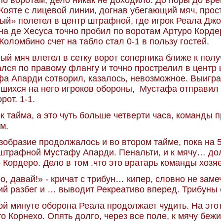
по воротам, дело никак не доходило. До поры до вре
Кояте с лицевой линии, догнав убегающий мяч, прос
ый» полетел в центр штрафной, где игрок Реала Джо
а де Хесуса точно пробил по воротам Артуро Корде
Коломбино счет на табло стал 0-1 в пользу гостей.
ый мяч влетел в сетку ворот соперника ближе к полу
лся по правому флангу и точно прострелил в центр
а Апарди сотворил, казалось, невозможное. Выиграв
шихся на него игроков обороны, Мустафа отправил
рот. 1-1.
к тайма, а это чуть больше четверти часа, команды п
м.
зобразие продолжалось и во втором тайме, пока на 5
штрафной Мустафу Апарди. Пенальти, и к мячу… дол
 Кордеро. Дело в том ,что это вратарь команды хозя
о, давай!» - кричат с трибун… кипер, словно не заме
ий разбег и … выводит Рекреативо вперед. Трибуны 
ой минуте оборона Реала продолжает чудить. На это
о Корнехо. Опять долго, через все поле, к мячу беж