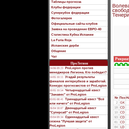
Таблицы прогноза
Волева
Клубы федерации
свобод
Суперкубок федерации
Тенери
Фотогалерея
Официальные сайты клубов
Заявка на проведение ЕВРО-40
Статистика Кубка Испании
La Furia Roja
Испанские дерби
Общение
Чат
Рекреа
ПроЛегион
ProLegion против
24/06 09:23
менеджеров Легиона. Кто победит?
Угадай результаты
14/05 10:11
финалов интеркубков и заработай.
Конкурс прогнозистов от ProLegion
Четырнадцатый квест
10/05 10:54
"Занавес" от ProLegion
№
Поз
Н
Тринадцатый квест "Всё
03/05 08:41
2
GK
или ничего" от ProLegion
18
CD
Двенадцатый квест
26/04 18:07
"Суперсаб" от ProLegion
10
CD
Одиннадцатый квест
93
CD
19/04 09:34
сезона "Лучшая защита" от
81
CD
ProLegion
84
LD