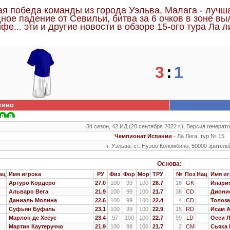
я победа команды из города Уэльва, Малага - лучша
ное падение от Севильи, битва за 6 очков в зоне вы
фе... эти и другие новости в обзоре 15-ого тура Ла ли
3
:
1
тиво
34 сезон, 42 ИД (20 сентября 2022 г.), Версия генерато
Чемпионат Испании
- Ла Лига, тур № 15
г. Уэльва, ст. Нуэво Коломбино, 50000 зрителе
Основа:
ац
Имя игрока
РУ
Физ
Фор
Мор
ТРУ
№
Поз
Нац
Имя иг
Артуро Кордеро
27.0
100
99
100
26.7
16
GK
Иларио
Альваро Вега
21.9
100
99
100
21.7
38
CD
Диони
Даниэль Молина
22.6
100
99
100
22.4
4
CD
Толоз
Суфьян Буфаль
23.1
100
99
100
22.9
15
RD
Исам 
Марлон де Хесус
23.4
97
100
100
22.7
99
LD
Осси 
Мартин Каутеруччо
21.9
100
99
100
21.7
2
CM
Сьяка 