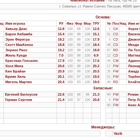
Чемпионат Испании
- Ла Лига, тур № 15
г. Севилья, ст. Рамон Санчес Писхуан, 40000 зри
Основа:
ац
Имя игрока
РУ
Физ
Фор
Мор
ТРУ
№
Поз
Нац
Имя иг
Хавьер Диас
12.8
100
98
100
12.6
1
GK
Хорхе 
Барон Кибамба
15.4
100
98
100
15.1
91
CD
Васил
Эрик Феригра
18.2
100
98
100
17.9
5
CD
Джако
Скотт МакКенна
18.8
100
98
100
18.4
48
CD
Мехди
Энрике Риос
19.2
100
98
100
18.8
97
RD
Ли То
Жюль Кунде
7.0
100
98
100
6.9
12
CD
Маттиа
Кристиан Гонсалес
17.9
100
98
100
17.6
44
CM
Адано
Хосе Мена
20.6
100
98
100
20.2
17
FW
Леона
Кин Брайан
20.9
100
98
100
20.5
35
FW
Амаду
Бриян Хиль
20.1
100
97
100
19.5
21
FW
Торбе
Мигель Мартин
20.4
100
93
100
19.0
49
RD
Клэйто
Запасные:
Евгений Билоусов
22.6
100
96
98
21.3
99
FW
Роман 
Герман Сергеев
21.4
100
97
100
20.8
6
FW
Петр Л
90
FW
Анис А
Менеджеры:
Vazik