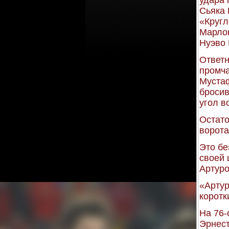
удара 
Сьяка 
«Кругл
Марлон
Нуэво 
Ответн
промча
Мустаф
бросив
угол во
Остато
ворота
Это бе
своей 
Артуро
«Артур
коротк
На 76-
Эрнест