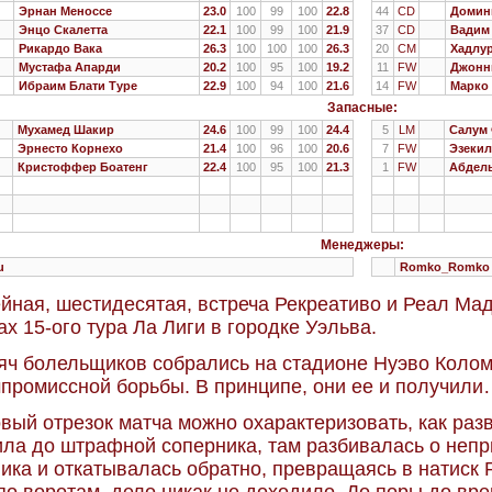
Эрнан Меноссе
23.0
100
99
100
22.8
44
CD
Домин
Энцо Скалетта
22.1
100
99
100
21.9
37
CD
Вадим
Рикардо Вака
26.3
100
100
100
26.3
20
CM
Хадлу
Мустафа Апарди
20.2
100
95
100
19.2
11
FW
Джонн
Ибраим Блати Туре
22.9
100
94
100
21.6
14
FW
Марко
Запасные:
Мухамед Шакир
24.6
100
99
100
24.4
5
LM
Салум
Эрнесто Корнехо
21.4
100
96
100
20.6
7
FW
Эзекил
Кристоффер Боатенг
22.4
100
95
100
21.3
1
FW
Абдел
Менеджеры:
u
Romko_Romko
ная, шестидесятая, встреча Рекреативо и Реал Мад
ах 15-ого тура Ла Лиги в городке Уэльва.
яч болельщиков собрались на стадионе Нуэво Коло
промиссной борьбы. В принципе, они ее и получил
вый отрезок матча можно охарактеризовать, как разв
ла до штрафной соперника, там разбивалась о неп
ика и откатывалась обратно, превращаясь в натиск 