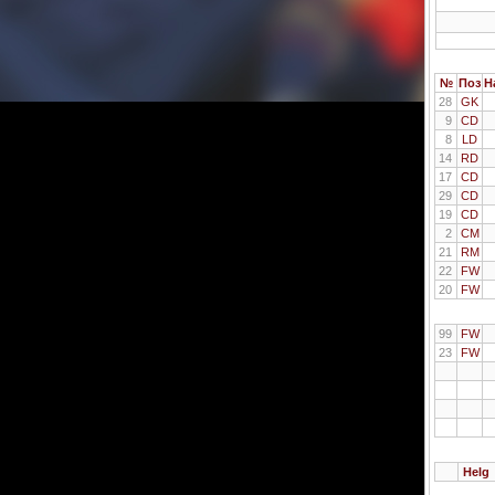
№
Поз
Н
28
GK
9
CD
8
LD
14
RD
17
CD
29
CD
19
CD
2
CM
21
RM
22
FW
20
FW
99
FW
23
FW
Helg