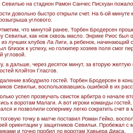
 Севилью на стадион Рамон Санчес Писхуан пожалов
ости довольно быстро открыли счет. На 6-ой минуте
розыгрыша углового.
тметим, что минутой ранее, Торбен Бродерсен прош
у Севильи, как нож сквозь масло. Энрике Риос был 
 из лучших клубов Ла Лиги, а ребенок, начинающий 
ыл близок к успеху, но голкипер хозяев поля смог пе
й угловой.
у, а дальше, через десяток минут, за вторую желтую 
гостей Клэйтон Гласгов.
даление взбодрило гостей. Торбен Бродерсен в конц
иков Севильи, воспользовавшись ошибкой в их расст
олько успел прозвучать свисток арбитра о начале вт
ись к воротам Малаги. А вот игроки команды госте
ался и позволили сопернику легко сократить счет в 
тоговую точку в матче поставил Роман Гейко, восп
рей ориентации у защитников Севильи. Пробежал с
иками и точно пробил по воротам Хавьера Диаса.