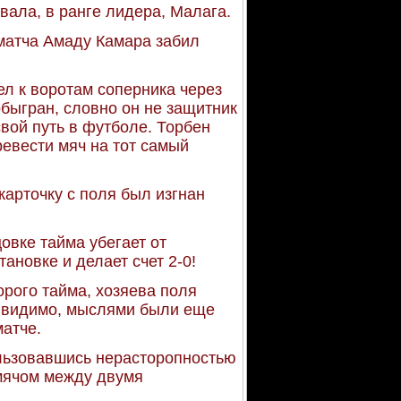
ала, в ранге лидера, Малага.
 матча Амаду Камара забил
ел к воротам соперника через
обыгран, словно он не защитник
свой путь в футболе. Торбен
ревести мяч на тот самый
карточку с поля был изгнан
овке тайма убегает от
ановке и делает счет 2-0!
орого тайма, хозяева поля
й, видимо, мыслями были еще
матче.
ользовавшись нерасторопностью
 мячом между двумя