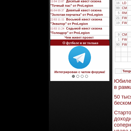
Десятый квест сезона
11/04 13:07
16
LD
"Точный пас" от ProLegion
99
CM
Девятый квест сезона
05/04 09:37
5
RM
"Золотая перчатка" от ProLegion
21
FW
Восьмой квест сезона
22/03 11:15
19
FW
"Экватор" от ProLegion
Седьмой квест сезона
15/03 11:24
"Голеадор" от ProLegion
9
CM
Чем живет проект
1
FW
О футболе и не только
90
FW
Teng
Интегрирован с чатом форума!
Юбилей
в рамк
50 тыс
беском
Старто
доходи
соперн