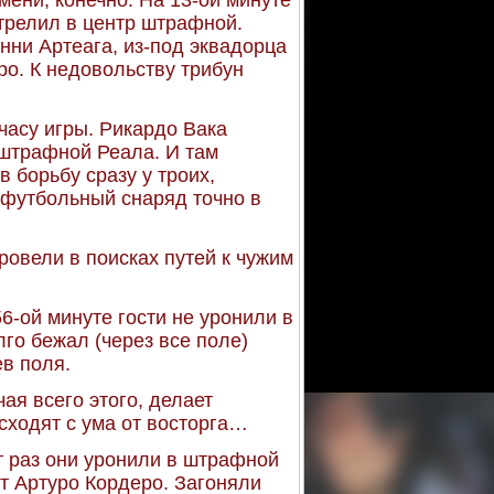
мени, конечно. На 13-ой минуте
трелил в центр штрафной.
нни Артеага, из-под эквадорца
ро. К недовольству трибун
часу игры. Рикардо Вака
 штрафной Реала. И там
 борьбу сразу у троих,
 футбольный снаряд точно в
ровели в поисках путей к чужим
6-ой минуте гости не уронили в
го бежал (через все поле)
ев поля.
чая всего этого, делает
сходят с ума от восторга…
т раз они уронили в штрафной
ит Артуро Кордеро. Загоняли