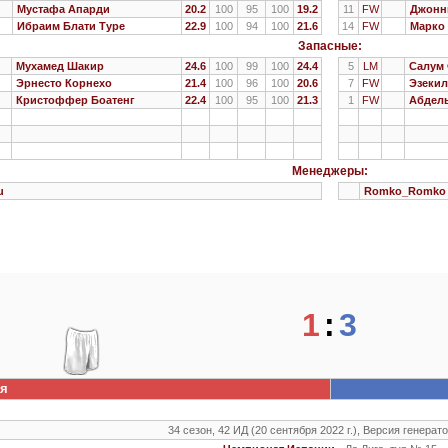
Мустафа Апарди
20.2
100
95
100
19.2
11
FW
Джонн
Ибраим Блати Туре
22.9
100
94
100
21.6
14
FW
Марко
Запасные:
Мухамед Шакир
24.6
100
99
100
24.4
5
LM
Салум
Эрнесто Корнехо
21.4
100
96
100
20.6
7
FW
Эзекил
Кристоффер Боатенг
22.4
100
95
100
21.3
1
FW
Абдел
Менеджеры:
u
Romko_Romko
1
:
3
я
34 сезон, 42 ИД (20 сентября 2022 г.), Версия генерато