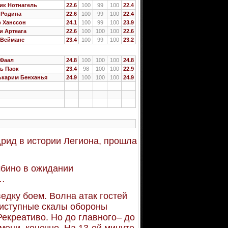
ик Нотнагель
22.6
100
99
100
22.4
 Родина
22.6
100
99
100
22.4
р Ханссон
24.1
100
99
100
23.9
и Артеага
22.6
100
100
100
22.6
 Вейманс
23.4
100
99
100
23.2
 Фаал
24.8
100
100
100
24.8
ь Паок
23.4
98
100
100
22.9
ькарим Бенханья
24.9
100
100
100
24.9
рид в истории Легиона, прошла
мбино в ожидании
и…
едку боем. Волна атак гостей
риступные скалы обороны
Рекреативо. Но до главного– до