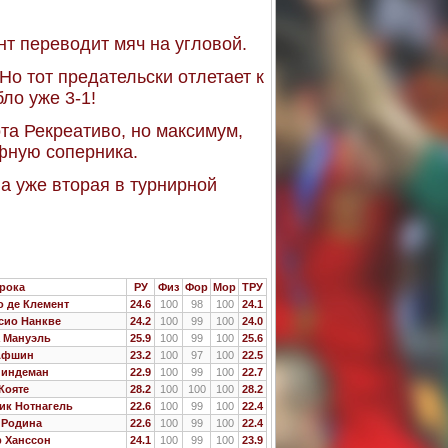
т переводит мяч на угловой.
Но тот предательски отлетает к
ло уже 3-1!
та Рекреативо, но максимум,
афную соперника.
ва уже вторая в турнирной
рока
РУ
Физ
Фор
Мор
ТРУ
 де Клемент
24.6
100
98
100
24.1
сио Нанкве
24.2
100
99
100
24.0
а Мануэль
25.9
100
99
100
25.6
Афшин
23.2
100
97
100
22.5
Линдеман
22.9
100
99
100
22.7
Кояте
28.2
100
100
100
28.2
ик Нотнагель
22.6
100
99
100
22.4
 Родина
22.6
100
99
100
22.4
р Ханссон
24.1
100
99
100
23.9