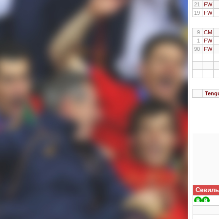
21
FW
19
FW
9
CM
1
FW
90
FW
Teng
Севиль