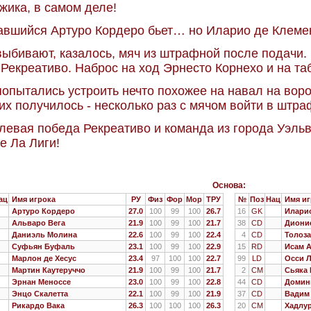
жика, в самом деле!
вшийся Артуро Кордеро бьет… но Иларио де Клемен
выбивают, казалось, мяч из штрафной после подачи. 
 Рекреативо. Наброс на ход Эрнесто Корнехо и на таб
попытались устроить нечто похожее на навал на воро
них получилось - несколько раз с мячом войти в штр
олевая победа Рекреативо и команда из города Уэль
е Ла Лиги!
Основа:
ац
Имя игрока
РУ
Физ
Фор
Мор
ТРУ
№
Поз
Нац
Имя иг
Артуро Кордеро
27.0
100
99
100
26.7
16
GK
Иларио
Альваро Вега
21.9
100
99
100
21.7
38
CD
Диони
Даниэль Молина
22.6
100
99
100
22.4
4
CD
Толоз
Суфьян Буфаль
23.1
100
99
100
22.9
15
RD
Исам 
Марлон де Хесус
23.4
97
100
100
22.7
99
LD
Осси 
Мартин Каутеруччо
21.9
100
99
100
21.7
2
CM
Сьяка 
Эрнан Меноссе
23.0
100
99
100
22.8
44
CD
Домин
Энцо Скалетта
22.1
100
99
100
21.9
37
CD
Вадим
Рикардо Вака
26.3
100
100
100
26.3
20
CM
Хадлу