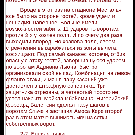
потерял в 34-ом сезоне 5 очков. Многовато…
Вроде в этот раз на стадионе Месталья
все было на стороне гостей, кроме удачи и
Геннадия, наверное. Больше имели
возможностей забить. 11 ударов по воротам,
против 3-х у хозяев поля. И по счету два раза
выходили вперед. Но хозяева поля, своем
стремлении выкарабкаться из зоны вылета,
восхищают. Под самый занавес встречи, отбив
опасную атаку гостей, завершившуюся ударом
по воротам Адриана Льюна, быстро
организовали свой выпад. Комбинация на левом
фланге атаки, и мяч в пару касаний уже
доставлен в штрафную соперника. Три
защитника отрезаны, а четвертый просто не
успел накрыть Майкла Ибайомина. Нигерийский
форвард Валенсии сделал пару шагов к
воротам Эльче и заставил Амоса Кере второй
раз в этом матче вынимать мяч из сетки
собственных ворот.
2-2. Боевая ничья