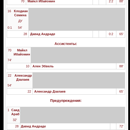
70
Майкл Ибайомин
2:2
88'
16
Клодиан
Семина
ДУ
0:1
54'
28
Давид Андраде
0:2
65'
Ассистенты:
70
Майкл
Ибайомин
74'
10
Ален Эбвель
88'
22
Александр
Дзалаев
54'
22
Александр Дзалаев
65'
Предупреждения:
1
Саид
Араб
32'
28
Давид Андраде
72'