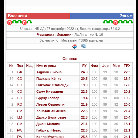
Валенсия
Эльче
34 сезон, 45 ИД (27 сентября 2022 г.), Версия генератора 34.0.2
Чемпионат Испании
- Ла Лига, тур № 16
г. Валенсия, ст. Месталья, 43865 зрителей
Основа:
№
Поз
Нац
Имя игрока
РУ
Физ
Фор
Мор
ТРУ
1
GK
Адриан Льюна
24.9
100
99
90
22.3
34
CD
Паскаль Кёпке
20.5
100
99
90
18.4
14
CD
Николас Отаменди
19.9
100
99
90
17.8
5
CD
Саму Ниеминен
22.6
100
99
90
20.2
4
CD
Бруну Гаспар
19.4
100
99
100
19.2
2
RD
Левон Ованесян
21.9
100
99
92
20.0
32
CM
Хонатан Хименес
22.5
100
99
96
21.4
20
LM
Дарко Булатович
22.8
100
99
90
20.4
93
CM
Джош Маллин
21.1
100
99
86
18.1
15
FW
Габриэл Невес
22.6
100
99
94
21.1
44
FW
Калле Мултанен
25.8
100
99
94
24.1