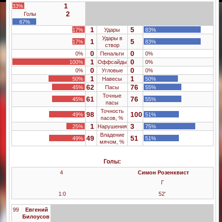
1
33%
2
Голы
67%
1
5
17%
Удары
83%
Удары в
1
5
17%
83%
створ
0
0
0%
Пенальти
0%
1
0
100%
Оффсайды
0%
0
0
0%
Угловые
0%
1
1
50%
Навесы
50%
62
76
45%
Пасы
55%
Точные
61
76
45%
55%
пасы
Точность
98
100
49%
51%
пасов, %
1
3
25%
Нарушения
75%
Владение
49
51
49%
51%
мячом, %
Голы:
4
Симон Розенквист
Г
1:0
52'
99
Евгений
Билоусов