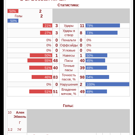
Статистика:
2
50%
2
Голы
50%
3
11
21%
Удары
79%
Удары в
3
8
27%
73%
створ
0
0
0%
Пенальти
0%
0
0
0%
Оффсайды
0%
0
0
0%
Угловые
0%
1
1
50%
Навесы
50%
48
40
55%
Пасы
45%
Точные
40
39
51%
49%
пасы
Точность
83
98
46%
54%
пасов, %
0
2
0%
Нарушения
100%
Владение
51
49
51%
49%
мячом, %
Голы:
10
Ален
Эбвель
Г
1:2
74'