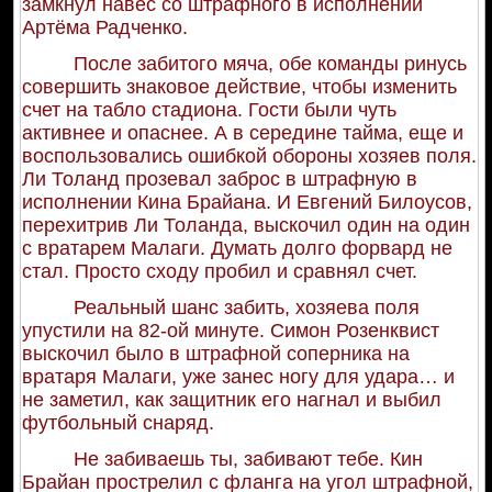
замкнул навес со штрафного в исполнении
Артёма Радченко.
После забитого мяча, обе команды ринусь
совершить знаковое действие, чтобы изменить
счет на табло стадиона. Гости были чуть
активнее и опаснее. А в середине тайма, еще и
воспользовались ошибкой обороны хозяев поля.
Ли Толанд прозевал заброс в штрафную в
исполнении Кина Брайана. И Евгений Билоусов,
перехитрив Ли Толанда, выскочил один на один
с вратарем Малаги. Думать долго форвард не
стал. Просто сходу пробил и сравнял счет.
Реальный шанс забить, хозяева поля
упустили на 82-ой минуте. Симон Розенквист
выскочил было в штрафной соперника на
вратаря Малаги, уже занес ногу для удара… и
не заметил, как защитник его нагнал и выбил
футбольный снаряд.
Не забиваешь ты, забивают тебе. Кин
Брайан прострелил с фланга на угол штрафной,