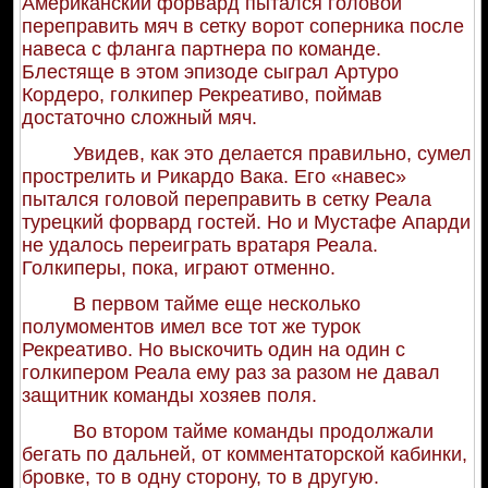
Американский форвард пытался головой
переправить мяч в сетку ворот соперника после
навеса с фланга партнера по команде.
Блестяще в этом эпизоде сыграл Артуро
Кордеро, голкипер Рекреативо, поймав
достаточно сложный мяч.
Увидев, как это делается правильно, сумел
прострелить и Рикардо Вака. Его «навес»
пытался головой переправить в сетку Реала
турецкий форвард гостей. Но и Мустафе Апарди
не удалось переиграть вратаря Реала.
Голкиперы, пока, играют отменно.
В первом тайме еще несколько
полумоментов имел все тот же турок
Рекреативо. Но выскочить один на один с
голкипером Реала ему раз за разом не давал
защитник команды хозяев поля.
Во втором тайме команды продолжали
бегать по дальней, от комментаторской кабинки,
бровке, то в одну сторону, то в другую.