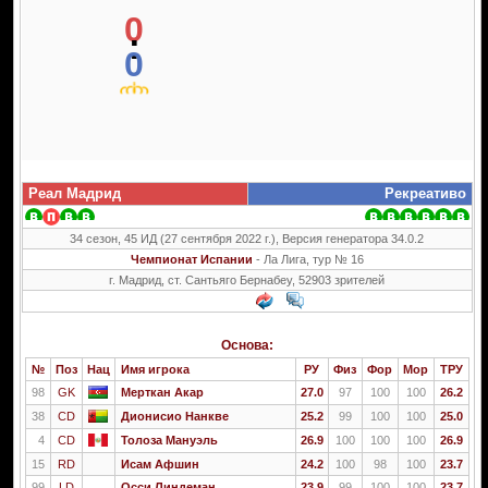
0
:
0
Реал Мадрид
Рекреативо
34 сезон, 45 ИД (27 сентября 2022 г.), Версия генератора 34.0.2
Чемпионат Испании
- Ла Лига, тур № 16
г. Мадрид, ст. Сантьяго Бернабеу, 52903 зрителей
Основа:
№
Поз
Нац
Имя игрока
РУ
Физ
Фор
Мор
ТРУ
98
GK
Мерткан Акар
27.0
97
100
100
26.2
38
CD
Дионисио Нанкве
25.2
99
100
100
25.0
4
CD
Толоза Мануэль
26.9
100
100
100
26.9
15
RD
Исам Афшин
24.2
100
98
100
23.7
99
LD
Осси Линдеман
23.9
99
100
100
23.7