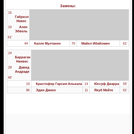
Замены:
15
Габриэл
Невес
10
Ален
Эбвель
61'
44
Калле Мултанен
70
Майкл Ибайомин
61'
24
Барраган
Ниевес
28
Давид
Андраде
45'
19
Кристофер Гарсия-Алькала
14
Юссуф Диарра
55'
96
Эдин Джеко
11
Якуб Мейте
61'