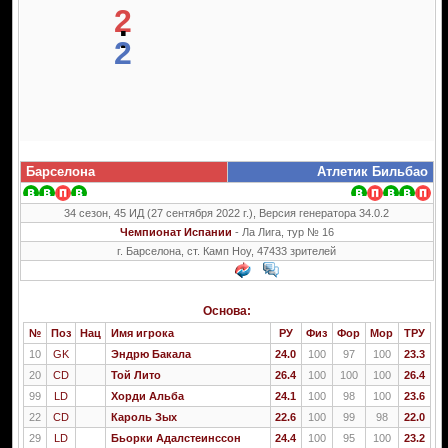
2
:
2
Барселона
Атлетик Бильбао
34 сезон, 45 ИД (27 сентября 2022 г.), Версия генератора 34.0.2
Чемпионат Испании
- Ла Лига, тур № 16
г. Барселона, ст. Камп Ноу, 47433 зрителей
Основа:
№
Поз
Нац
Имя игрока
РУ
Физ
Фор
Мор
ТРУ
10
GK
Эндрю Бакала
24.0
100
97
100
23.3
20
CD
Той Лито
26.4
100
100
100
26.4
99
LD
Хорди Альба
24.1
100
98
100
23.6
22
CD
Кароль Зых
22.6
100
99
98
22.0
29
LD
Бьорки Адалстеинссон
24.4
100
95
100
23.2