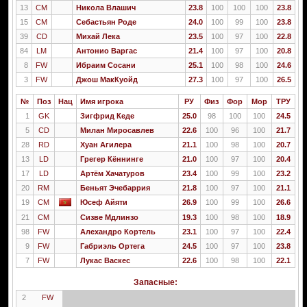
13
CM
Никола Влашич
23.8
100
100
100
23.8
15
CM
Себастьян Роде
24.0
100
99
100
23.8
39
CD
Михай Лека
23.5
100
97
100
22.8
84
LM
Антонио Варгас
21.4
100
97
100
20.8
8
FW
Ибраим Сосани
25.1
100
98
100
24.6
3
FW
Джош МакКуойд
27.3
100
97
100
26.5
№
Поз
Нац
Имя игрока
РУ
Физ
Фор
Мор
ТРУ
1
GK
Зигфрид Кеде
25.0
98
100
100
24.5
5
CD
Милан Миросавлев
22.6
100
96
100
21.7
28
RD
Хуан Агилера
21.1
100
98
100
20.7
13
LD
Грегер Кённинге
21.0
100
97
100
20.4
17
LD
Артём Хачатуров
23.4
100
99
100
23.2
20
RM
Беньят Эчебаррия
21.8
100
97
100
21.1
19
CM
Юсеф Айяти
26.9
100
99
100
26.6
21
CM
Сизве Мдлинзо
19.3
100
98
100
18.9
98
FW
Алехандро Кортель
23.1
100
97
100
22.4
9
FW
Габриэль Ортега
24.5
100
97
100
23.8
7
FW
Лукас Васкес
22.6
100
98
100
22.1
Запасные:
2
FW