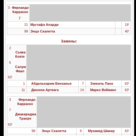
3
Фернандо
Карраско
1'
21
Мустафа Апарди
19'
99
Энцо Скалетта
40'
Замены:
2
Сьяка
Кояте
5
Салум
Фаал
63'
1
Абделькарим Бенханья
7
Эзекиль Паок
63'
11
Джонни Артеага
14
Марко Вейманс
63'
3
Фернандо
Карраско
7
Джакариджа
Траоре
63'
99
Энцо Скалетта
9
Мухамед Шакир
63'