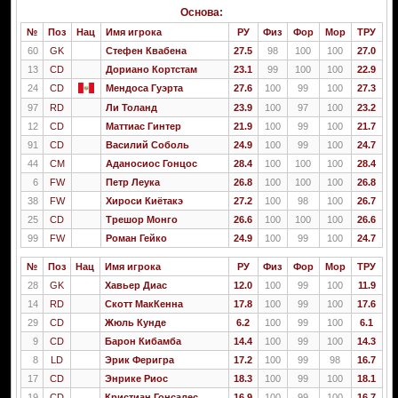
Основа:
№
Поз
Нац
Имя игрока
РУ
Физ
Фор
Мор
ТРУ
60
GK
Стефен Квабена
27.5
98
100
100
27.0
13
CD
Дориано Кортстам
23.1
99
100
100
22.9
24
CD
Мендоса Гуэрта
27.6
100
99
100
27.3
97
RD
Ли Толанд
23.9
100
97
100
23.2
12
CD
Маттиас Гинтер
21.9
100
99
100
21.7
91
CD
Василий Соболь
24.9
100
99
100
24.7
44
CM
Аданосиос Гонцос
28.4
100
100
100
28.4
6
FW
Петр Леука
26.8
100
100
100
26.8
38
FW
Хироси Киётакэ
27.2
100
98
100
26.7
25
CD
Трешор Монго
26.6
100
100
100
26.6
99
FW
Роман Гейко
24.9
100
99
100
24.7
№
Поз
Нац
Имя игрока
РУ
Физ
Фор
Мор
ТРУ
28
GK
Хавьер Диас
12.0
100
99
100
11.9
14
RD
Скотт МакКенна
17.8
100
99
100
17.6
29
CD
Жюль Кунде
6.2
100
99
100
6.1
9
CD
Барон Кибамба
14.4
100
99
100
14.3
8
LD
Эрик Феригра
17.2
100
99
98
16.7
17
CD
Энрике Риос
18.3
100
99
100
18.1
19
CD
Кристиан Гонсалес
16.9
100
99
100
16.7