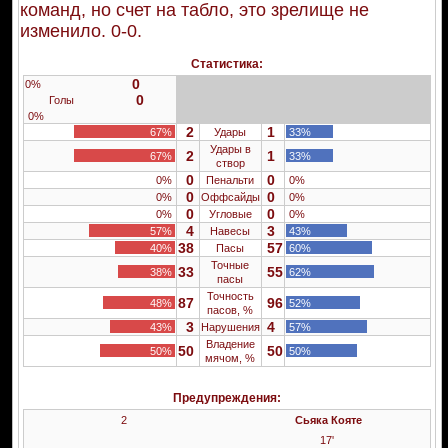
команд, но счет на табло, это зрелище не
изменило.
0-0.
Статистика:
0
0%
0
Голы
0%
2
1
67%
Удары
33%
Удары в
2
1
67%
33%
створ
0
0
0%
Пенальти
0%
0
0
0%
Оффсайды
0%
0
0
0%
Угловые
0%
4
3
57%
Навесы
43%
38
57
40%
Пасы
60%
Точные
33
55
38%
62%
пасы
Точность
87
96
48%
52%
пасов, %
3
4
43%
Нарушения
57%
Владение
50
50
50%
50%
мячом, %
Предупреждения:
2
Сьяка Кояте
17'