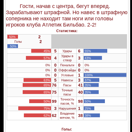
Гости, начав с центра, бегут вперед.
Зарабатывают штрафной. Но навес в штрафную
соперника не находит там ноги или головы
игроков клуба Атлетик Бильбао. 2-2!
Статистика:
2
50%
2
Голы
50%
5
6
45%
Удары
55%
Удары в
4
3
57%
43%
створ
0
0
0%
Пенальти
0%
0
0
0%
Оффсайды
0%
0
1
0%
Угловые
100%
5
3
63%
Навесы
37%
76
41
65%
Пасы
35%
Точные
75
40
65%
35%
пасы
Точность
99
98
50%
50%
пасов, %
3
1
75%
Нарушения
25%
Владение
62
38
62%
38%
мячом, %
Голы: