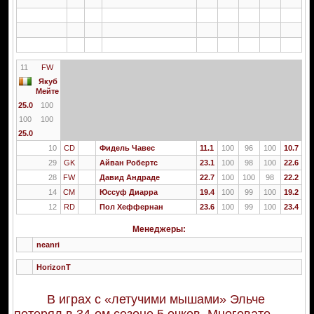
11
FW
Якуб
Мейте
25.0
100
100
100
25.0
10
CD
Фидель Чавес
11.1
100
96
100
10.7
29
GK
Айван Робертс
23.1
100
98
100
22.6
28
FW
Давид Андраде
22.7
100
100
98
22.2
14
CM
Юссуф Диарра
19.4
100
99
100
19.2
12
RD
Пол Хеффернан
23.6
100
99
100
23.4
Менеджеры:
neanri
HorizonT
В играх с «летучими мышами» Эльче