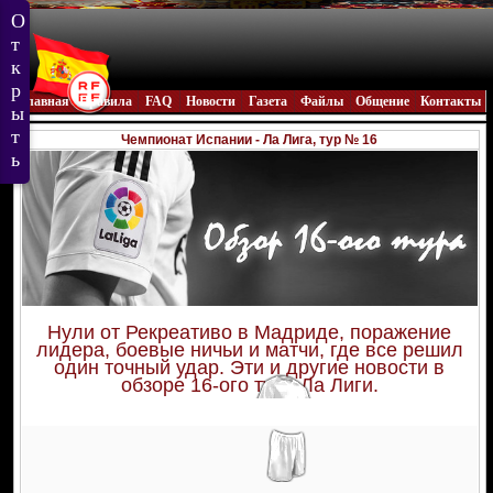
Главная
Правила
FAQ
Новости
Газета
Файлы
Общение
Контакты
Чемпионат Испании - Ла Лига, тур № 16
Нули от Рекреативо в Мадриде, поражение
лидера, боевые ничьи и матчи, где все решил
один точный удар. Эти и другие новости в
обзоре 16-ого тура Ла Лиги.