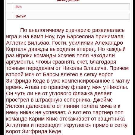
Менеджеры:
lion
BeTeP
По аналогичному сценарию развивалась
игра и на Камп Ноу, где Барселона принимала
Атлетик Бильбао. Гости, усилиями Алехандро
Кортеля дважды выходили вперед. Но каждый
раз игроки команды хозяев поля находили
аргументы, чтобы сравнять счет, благодаря
точным передачам от Николы Влашича. Причем
второй мяч от Барсы влетел в сетку ворот
Зигфрида Кеде в уже компенсированное к матчу
время. Атака по правому флангу, мяч у Николы.
Он чуть ли не от углового флажка делает
прострел в штрафную соперника. Джеймс
Уилсон далековато от линии полета мяча и к
нему никак не успевает. А вот его партнер поп
команде Карим Книс отскакивает от защитника
Атлитика и переводит «круглого» прямо в сетку
ворот Зигфрида Кеде.