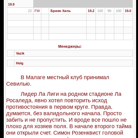
19.9
22
FW
Бриян Хиль
19.2
100
99
100
19.0
Менеджеры:
Vazik
Helg
В Малаге местный клуб принимал
Севилью.
Лидер Ла Лиги на родном стадионе Ла
Росаледа, явно хотел повторить исход
противостояния в первом круге. Правда,
думается, без валидольного начала. Просто
забить и не пропустить. И вроде все пошло не
плохо для хозяев поля. В начале второго тайма
они открыли счет. Симон Розенквист головой