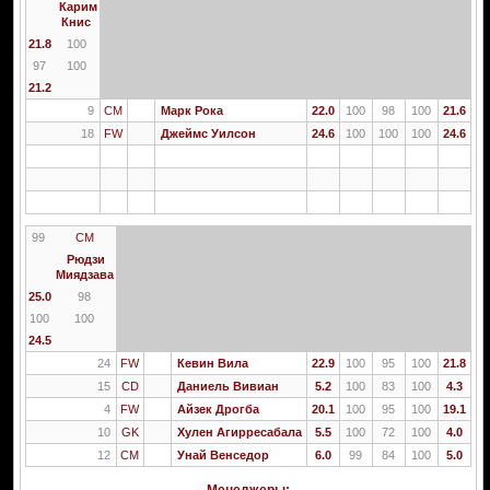
Карим
Книс
21.8
100
97
100
21.2
9
CM
Марк Рока
22.0
100
98
100
21.6
18
FW
Джеймс Уилсон
24.6
100
100
100
24.6
99
CM
Рюдзи
Миядзава
25.0
98
100
100
24.5
24
FW
Кевин Вила
22.9
100
95
100
21.8
15
CD
Даниель Вивиан
5.2
100
83
100
4.3
4
FW
Айзек Дрогба
20.1
100
95
100
19.1
10
GK
Хулен Агирресабала
5.5
100
72
100
4.0
12
CM
Унай Венседор
6.0
99
84
100
5.0