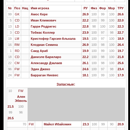
№
Поз
Нац
Имя игрока
РУ
Физ
Фор
Мор
ТРУ
99
GK
Амос Кере
26.9
100
99
100
26.6
5
CD
Иван Климович
22.2
100
99
100
22.0
13
LD
Гарри Родригес
22.8
98
100
100
22.3
3
CD
Тобиас Коллер
23.9
100
97
98
22.7
19
LM
Кристофер Гарсия-Алькала
19.5
100
97
100
18.9
16
RM
Клодиан Семина
26.9
100
98
100
26.4
1
RD
Саид Араб
19.9
100
99
100
19.7
18
CD
Даниэле Бариларо
22.2
100
98
100
21.8
22
CM
Александр Дзалаев
26.1
100
98
100
25.6
96
FW
Эдин Джеко
24.6
100
97
98
23.4
24
FW
Барраган Ниевес
18.1
100
99
100
17.9
Запасные:
10
FW
Ален
Эбвель
21.5
100
99
96
20.5
70
FW
Майкл Ибайомин
23.3
100
99
90
20.9