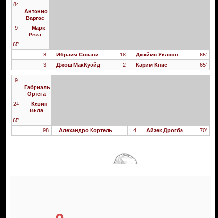
84
Антонио
Варгас
9
Марк
Рока
65'
8
Ибраим Сосани
18
Джеймс Уилсон
65'
3
Джош МакКуойд
2
Карим Книс
65'
9
Габриэль
Ортега
24
Кевин
Вила
65'
98
Алехандро Кортель
4
Айзек Дрогба
70'