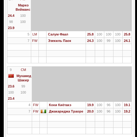
Марко
Вейманс
24.4
100
98
100
23.9
5
LM
Салум Фаал
25.8
100
100
100
25.8
7
FW
Эзекиль Паок
24.3
100
99
100
24.1
9
CM
Мухамед
Шакир
23.6
99
100
100
23.4
4
FW
Коки Киётакэ
19.9
100
96
100
19.1
7
FW
Джакариджа Траоре
20.0
100
96
100
19.2