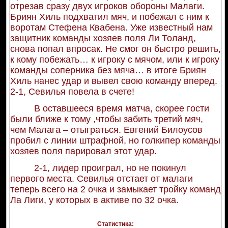
отрезав сразу двух игроков обороны Малаги.
Бриян Хиль подхватил мяч, и побежал с ним к
воротам Стефена Квабена. Уже известный нам
защитник команды хозяев поля Ли Толанд,
снова попал впросак. Не смог он быстро решить,
к кому побежать… к игроку с мячом, или к игроку
команды соперника без мяча… в итоге Бриян
Хиль нанес удар и вывел свою команду вперед.
2-1, Севилья повела в счете!
В оставшееся время матча, скорее гости
были ближе к тому ,чтобы забить третий мяч,
чем Малага – отыграться. Евгений Билоусов
пробил с линии штрафной, но голкипер команды
хозяев поля парировал этот удар.
2-1, лидер проиграл, но не покинул
первого места. Севилья отстает от малаги
теперь всего на 2 очка и замыкает тройку команд
Ла Лиги, у которых в активе по 32 очка.
Статистика: