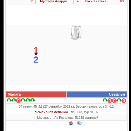
21
Мустафа Апарди
4
Коки Киётакэ
63'
1
:
2
Малага
Севилья
34 сезон, 45 ИД (27 сентября 2022 г.), Версия генератора 34.0.2
Чемпионат Испании
- Ла Лига, тур № 16
г. Малага, ст. Ла Росаледа, 51238 зрителей