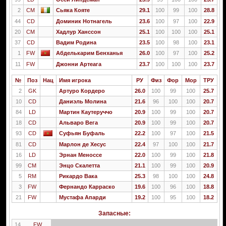
2
CM
Сьяка Кояте
29.1
100
99
100
28.8
44
CD
Доминик Нотнагель
23.6
100
97
100
22.9
20
CM
Хадлур Ханссон
25.1
100
100
100
25.1
37
CD
Вадим Родина
23.5
100
98
100
23.1
1
FW
Абделькарим Бенханья
26.0
100
97
100
25.2
11
FW
Джонни Артеага
23.7
100
100
100
23.7
№
Поз
Нац
Имя игрока
РУ
Физ
Фор
Мор
ТРУ
2
GK
Артуро Кордеро
26.0
100
99
100
25.7
10
CD
Даниэль Молина
21.6
96
100
100
20.7
84
LD
Мартин Каутеруччо
20.9
100
99
100
20.7
18
CD
Альваро Вега
20.9
100
99
100
20.7
93
CD
Суфьян Буфаль
22.2
100
97
100
21.5
81
CD
Марлон де Хесус
22.4
97
100
100
21.7
16
LD
Эрнан Меноссе
22.0
100
99
100
21.8
99
CM
Энцо Скалетта
21.1
100
99
100
20.9
5
RM
Рикардо Вака
25.3
98
100
100
24.8
3
FW
Фернандо Карраско
19.6
100
96
100
18.8
21
FW
Мустафа Апарди
19.2
100
95
100
18.2
Запасные:
14
FW