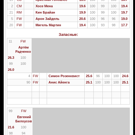
2
CM
Хосе Мена
19.6
100
99
100
19.4
21
RM
Кин Брайан
19.9
100
99
100
19.7
5
FW
Арон Зайдель
20.6
100
96
96
19.0
20
FW
Мигель Мартин
19.4
100
93
98
17.7
Запасные:
11
FW
Артём
Радченко
26.3
100
99
100
26.0
4
FW
Симон Розенквист
25.6
96
100
100
24.6
90
FW
Анис Айенга
25.1
100
100
100
25.1
99
FW
Евгений
Билоусов
21.6
100
98
94