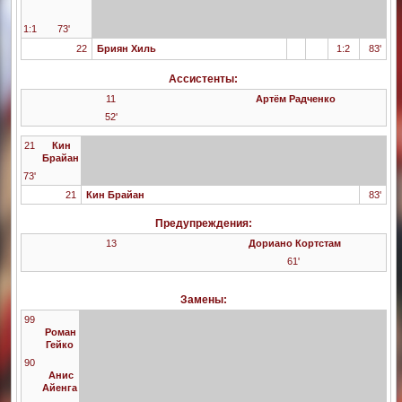
1:1
73'
22
Бриян Хиль
1:2
83'
Ассистенты:
11
Артём Радченко
52'
21
Кин
Брайан
73'
21
Кин Брайан
83'
Предупреждения:
13
Дориано Кортстам
61'
Замены:
99
Роман
Гейко
90
Анис
Айенга