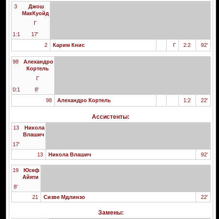
3
Джош
МакКуойд
Г
1:1
17'
2
Карим Книс
Г
2:2
92'
98
Алехандро
Кортель
Г
0:1
8'
98
Алехандро Кортель
1:2
22'
Ассистенты:
13
Никола
Влашич
17'
13
Никола Влашич
92'
19
Юсеф
Айяти
8'
21
Сизве Мдлинзо
22'
Замены: