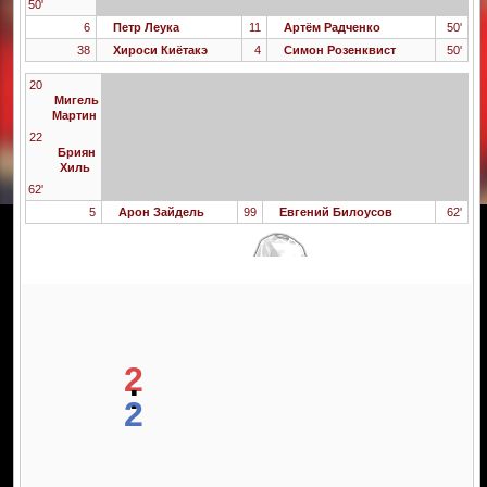
50'
6
Петр Леука
11
Артём Радченко
50'
38
Хироси Киётакэ
4
Симон Розенквист
50'
20
Мигель
Мартин
22
Бриян
Хиль
62'
5
Арон Зайдель
99
Евгений Билоусов
62'
2
:
2