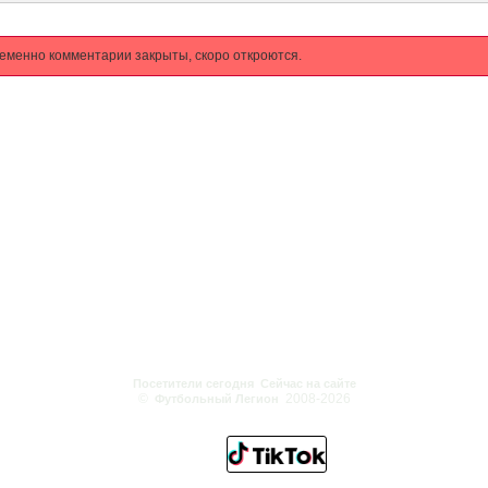
еменно комментарии закрыты, скоро откроются.
Посетители сегодня
Сейчас на сайте
©
2008-2026
Футбольный Легион