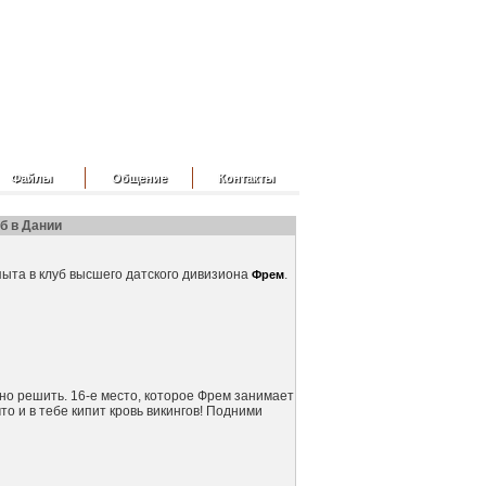
Файлы
Общение
Контакты
б в Дании
ыта в клуб высшего датского дивизиона
.
Фрем
о решить. 16-е место, которое Фрем занимает
что и в тебе кипит кровь викингов! Подними