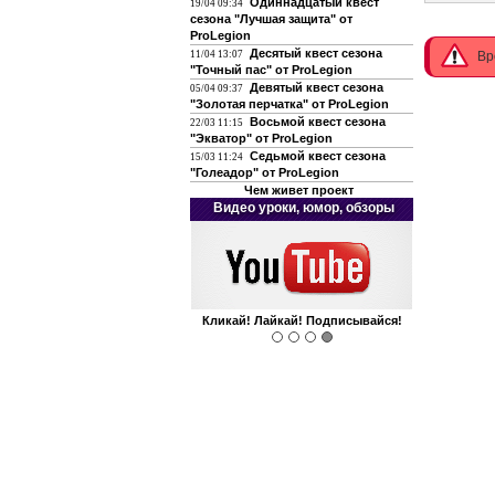
Одиннадцатый квест
19/04 09:34
сезона "Лучшая защита" от
ProLegion
Десятый квест сезона
11/04 13:07
Вр
"Точный пас" от ProLegion
Девятый квест сезона
05/04 09:37
"Золотая перчатка" от ProLegion
Восьмой квест сезона
22/03 11:15
"Экватор" от ProLegion
Седьмой квест сезона
15/03 11:24
"Голеадор" от ProLegion
Чем живет проект
Видео уроки, юмор, обзоры
Кликай! Лайкай! Подписывайся!