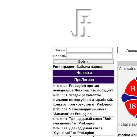
Логин
Главн
Пароль
Регистрация
Забыли пароль
"Датский к
Новости
ПроЛегион
ProLegion против
24/06 09:23
менеджеров Легиона. Кто победит?
Угадай результаты
14/05 10:11
финалов интеркубков и заработай.
Конкурс прогнозистов от ProLegion
Четырнадцатый квест
10/05 10:54
"Занавес" от ProLegion
Тринадцатый квест "Всё
03/05 08:41
или ничего" от ProLegion
Подать за
Двенадцатый квест
26/04 18:07
"Суперсаб" от ProLegion
Vecchio As