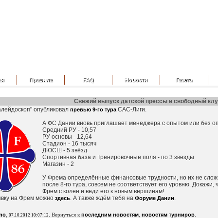
ая
Правила
FAQ
Новости
Газета
Свежий выпуск датской прессы и свободный клу
алейдоскоп" опубликовал
САС-Лиги.
превью 9-го тура
А ФС Дании вновь приглашает менеджера с опытом или без оп
Средний РУ - 10,57
РУ основы - 12,64
Стадион - 16 тысяч
ДЮСШ - 5 звёзд
Спортивная база и Тренировочные поля - по 3 звезды
Магазин - 2
У Фрема определённые финансовые трудности, но их не сложн
после 8-го тура, совсем не соответствует его уровню. Докажи, 
Фрем с колен и веди его к новым вершинам!
явку на Фрем можно
. А также ждём тебя на
.
здесь
Форуме Дании
,
.
.
ino
Вернуться к
последним новостям
,
новостям турниров
07.10.2012 10:07:12