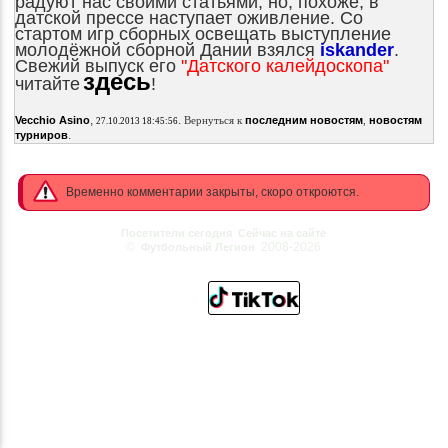
радуют нас своими статьями, но, похоже, в
датской прессе наступает оживление. Со
стартом игр сборных освещать выступление
молодёжной сборной Дании взялся
iskander
.
Свежий выпуск его
"Датского калейдоскопа"
здесь
читайте
!
,
.
Vecchio Asino
Вернуться к
последним новостям
,
новостям
27.10.2013 18:45:56
.
турниров
Временно комментарии закрыты, скоро откроются.
Посетители сегодня
Сейчас на сайте
©
2008-2026
Футбольный Легион