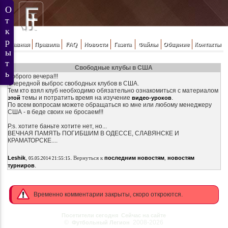
Главная
Правила
FAQ
Новости
Газета
Файлы
Общение
Контакты
Свободные клубы в США
Доброго вечера!!!
Очередной выброс свободных клубов в США.
Тем кто взял клуб необходимо обязательно ознакомиться с материалом
темы и потратить время на изучение
.
этой
видео-уроков
По всем вопросам можете обращаться ко мне или любому менеджеру
США - в беде своих не бросаем!!!
P.s. хотите баньте хотите нет, но...
ВЕЧНАЯ ПАМЯТЬ ПОГИБШИМ В ОДЕССЕ, СЛАВЯНСКЕ И
КРАМАТОРСКЕ....
,
.
Leshik
Вернуться к
последним новостям
,
новостям
05.05.2014 21:55:15
.
турниров
Временно комментарии закрыты, скоро откроются.
Посетители сегодня
Сейчас на сайте
©
2008-2026
Футбольный Легион