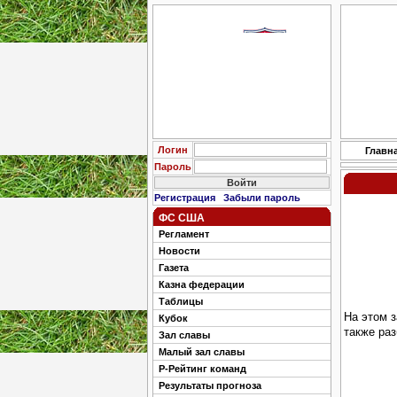
Логин
Главн
Пароль
Регистрация
Забыли пароль
ФС США
Регламент
Новости
Газета
Казна федерации
Таблицы
На этом 
Кубок
также ра
Зал славы
Малый зал славы
Р-Рейтинг команд
Результаты прогноза