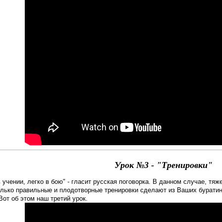
Урок №3 -
"Тренировки"
 учении, легко в бою" - гласит русская поговорка. В данном случае, тяже
олько правильные и плодотворные тренировки сделают из Ваших буратин
Вот об этом наш третий урок.