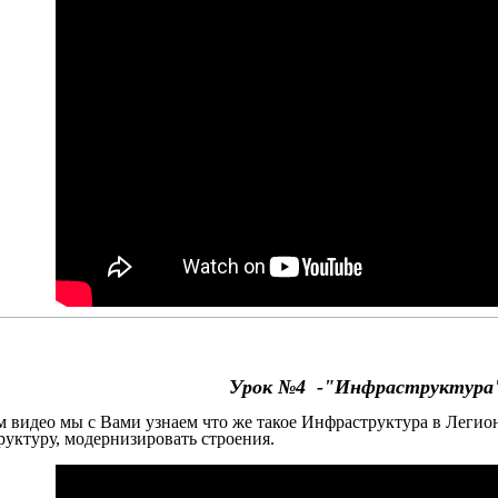
Урок №4 -
"Инфраструктура
м видео мы с Вами узнаем что же такое Инфраструктура в Легио
уктуру, модернизировать строения.