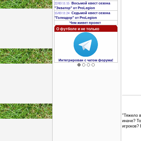
Восьмой квест сезона
22/03 11:15
"Экватор" от ProLegion
Седьмой квест сезона
15/03 11:24
"Голеадор" от ProLegion
Чем живет проект
О футболе и не только
Интегрирован с чатом форума!
"Тяжело в
иначе? Т
игроков? 