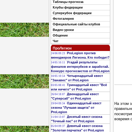
Таблицы прогноза
Клубы федерации
Суперкубок федерации
Фотогалерея
Официальные сайты клубов
Видео-уроки
Общение
Чат
ПроЛегион
ProLegion против
24/06 09:23
менеджеров Легиона. Кто победит?
Угадай результаты
14/05 10:11
финалов интеркубков и заработай.
Конкурс прогнозистов от ProLegion
Четырнадцатый квест
10/05 10:54
"Занавес" от ProLegion
Тринадцатый квест "Всё
03/05 08:41
или ничего" от ProLegion
Двенадцатый квест
26/04 18:07
"Суперсаб" от ProLegion
Одиннадцатый квест
На этом 
19/04 09:34
сезона "Лучшая защита" от
правильн
ProLegion
посмотрим
Десятый квест сезона
11/04 13:07
вовремя о
"Точный пас" от ProLegion
Девятый квест сезона
05/04 09:37
"Золотая перчатка" от ProLegion