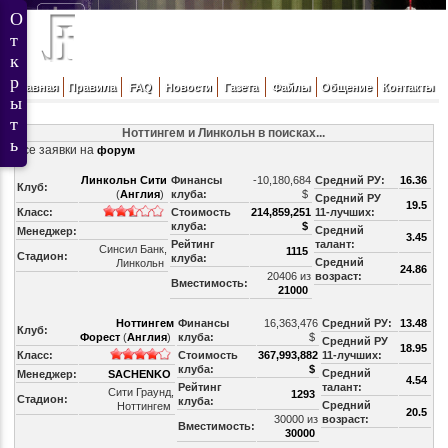
Главная
Правила
FAQ
Новости
Газета
Файлы
Общение
Контакты
Ноттингем и Линкольн в поисках...
Все заявки на
форум
Линкольн Сити
Финансы
-10,180,684
Средний РУ:
16.36
Клуб:
(
Англия
)
клуба:
$
Средний РУ
19.5
Класс:
Стоимость
214,859,251
11-лучших:
клуба:
$
Средний
Менеджер:
3.45
Рейтинг
талант:
Синсил Банк,
1115
Стадион:
клуба:
Средний
Линкольн
24.86
20406 из
возраст:
Вместимость:
21000
Ноттингем
Финансы
16,363,476
Средний РУ:
13.48
Клуб:
Форест
(
Англия
)
клуба:
$
Средний РУ
18.95
Класс:
Стоимость
367,993,882
11-лучших:
клуба:
$
Средний
Менеджер:
SACHENKO
4.54
Рейтинг
талант:
Сити Граунд,
1293
Стадион:
клуба:
Средний
Ноттингем
20.5
30000 из
возраст:
Вместимость:
30000