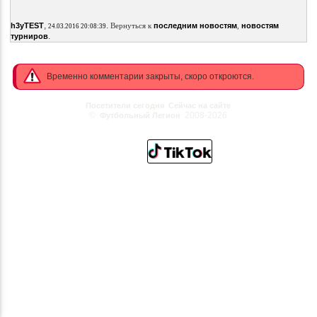
,
.
h3yTEST
Вернуться к
последним новостям
,
новостям
24.03.2016 20:08:39
.
турниров
Временно комментарии закрыты, скоро откроются.
Посетители сегодня
Сейчас на сайте
©
2008-2026
Футбольный Легион