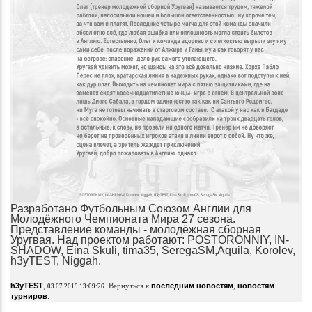
Разработано Футбольным Союзом Англии для
Молодёжного Чемпионата Мира 27 сезона.
Представление команды - молодёжная сборная
Уругвая. Над проектом работают: POSTORONNIY, IN-
SHADOW, Eina Skuli, tima35, SeregaSM,Aquila, Korolev,
h3yTEST, Niggah.
,
.
h3yTEST
Вернуться к
последним новостям
,
новостям
03.07.2019 13:09:26
.
турниров