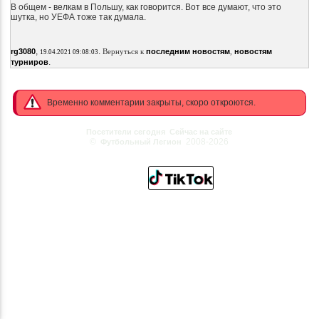
В общем - велкам в Польшу, как говорится. Вот все думают, что это
шутка, но УЕФА тоже так думала.
,
.
rg3080
Вернуться к
последним новостям
,
новостям
19.04.2021 09:08:03
.
турниров
Временно комментарии закрыты, скоро откроются.
Посетители сегодня
Сейчас на сайте
©
2008-2026
Футбольный Легион