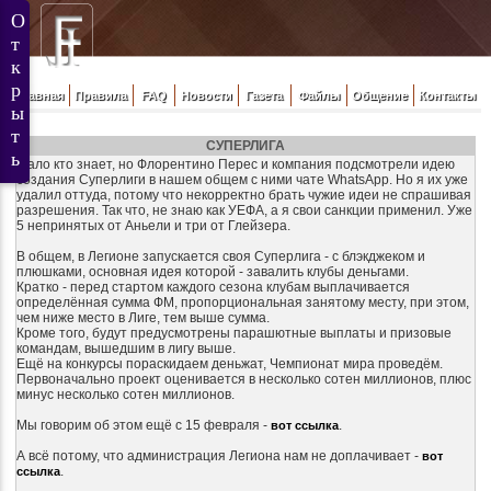
Главная
Правила
FAQ
Новости
Газета
Файлы
Общение
Контакты
СУПЕРЛИГА
Мало кто знает, но Флорентино Перес и компания подсмотрели идею
создания Суперлиги в нашем общем с ними чате WhatsApp. Но я их уже
удалил оттуда, потому что некорректно брать чужие идеи не спрашивая
разрешения. Так что, не знаю как УЕФА, а я свои санкции применил. Уже
5 непринятых от Аньели и три от Глейзера.
В общем, в Легионе запускается своя Суперлига - с блэкджеком и
плюшками, основная идея которой - завалить клубы деньгами.
Кратко - перед стартом каждого сезона клубам выплачивается
определённая сумма ФМ, пропорциональная занятому месту, при этом,
чем ниже место в Лиге, тем выше сумма.
Кроме того, будут предусмотрены парашютные выплаты и призовые
командам, вышедшим в лигу выше.
Ещё на конкурсы пораскидаем деньжат, Чемпионат мира проведём.
Первоначально проект оценивается в несколько сотен миллионов, плюс
минус несколько сотен миллионов.
Мы говорим об этом ещё с 15 февраля -
.
вот ссылка
А всё потому, что администрация Легиона нам не доплачивает -
вот
.
ссылка