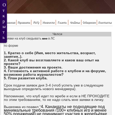
Главная
Правила
FAQ
Новости
Газета
Файлы
Общение
Контакты
Челси
Заявки на клуб скидывать
в ЛС
мне
по форме
1. Кратко о себе (Имя, место жительства, возраст,
занятия..).
2. Какой клуб вы возглавляете и каков ваш опыт на
проекте?
3. Ваши достижения на проекте.
4. Готовность к активной работе с клубом и на форуме,
возможно работа журналистом?
5. План развития клуба.
Срок подачи заявок дня 3-4 (чтоб успеть уже в следующие
выходные определить нового менеджера).
Напоминаю, что клуб идет по жребе и если в НЕ ПРОХОДИТЕ
по этим требованиям, то не надо слать мне заявки в личку.
4.
Кандидаты не подходящие под
Выдержка из правил "
минимальные требования (
100+ клубных игр и менее
50% поражений)
не принимают участия в жеребьёвке