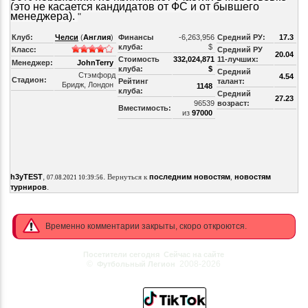
(это не касается кандидатов от ФС и от бывшего
менеджера).
"
Клуб:
Челси
(
Англия
)
Финансы
-6,263,956
Средний РУ:
17.3
клуба:
$
Класс:
Средний РУ
20.04
Стоимость
332,024,871
11-лучших:
Менеджер:
JohnTerry
клуба:
$
Средний
Стэмфорд
4.54
Стадион:
Рейтинг
талант:
Бридж, Лондон
1148
клуба:
Средний
27.23
96539
возраст:
Вместимость:
из
97000
,
.
h3yTEST
Вернуться к
последним новостям
,
новостям
07.08.2021 10:39:56
.
турниров
Временно комментарии закрыты, скоро откроются.
Посетители сегодня
Сейчас на сайте
©
2008-2026
Футбольный Легион