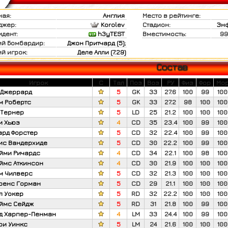
ая:
Англия
Место в рейтинге:
джер:
Korolev
Стадион:
Эн
дент:
h3yTEST
Вместимость:
99
й Бомбардир:
Джон Притчард (5)
;
й игрок:
Деле Алли (7.29)
Состав
Игрок
C
Тал
Поз
Воз
РУ
Физ
Фор
Мо
 Джеррард
5
GK
33
27.6
100
99
100
м Робертс
5
GK
33
27.2
98
100
100
 Тернер
5
LD
25
21.2
100
100
100
и Хьюз
4
CD
35
23.4
100
99
100
ард Форстер
5
CD
32
22.4
100
99
100
ис Вандерхиде
5
CD
30
22.2
100
99
100
йми Ричардс
4
CD
34
22.1
100
98
100
ймс Аткинсон
4
CD
30
21.9
100
100
100
м Чилверс
5
CD
32
21.3
100
100
100
ренс Горман
5
CD
29
21.1
100
100
100
л Уокер
5
RD
32
22.2
100
100
100
ймс Сейдж
5
RD
31
21.8
100
99
100
д Харпер-Пенман
4
LM
33
24.4
100
99
100
ри Уинкс
5
LM
24
21.6
100
100
100