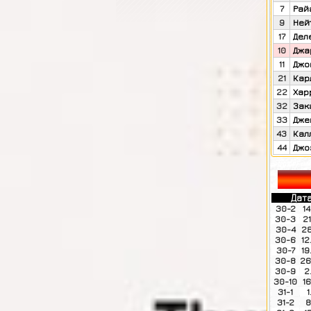
7
Рай
9
Ней
17
Дел
10
Джа
11
Джо
21
Кар
22
Хар
32
Зак
33
Дже
43
Кал
44
Джо
Дат
30-2
14
30-3
21
30-4
28
30-6
12
30-7
19
30-8
26
30-9
2
30-10
16
31-1
1
31-2
8