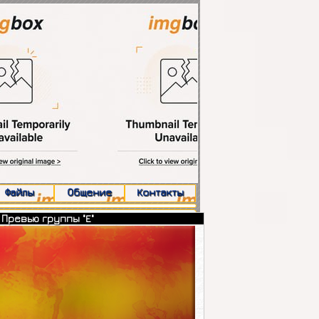
Файлы
Общение
Контакты
 Превью группы "E"