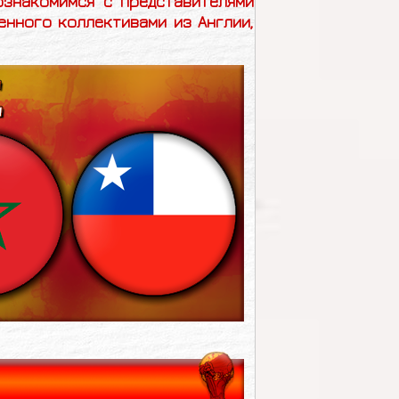
ознакомимся с представителями
енного коллективами из Англии,