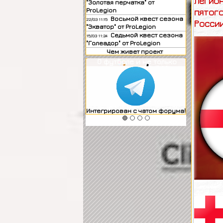
легио
"Золотая перчатка" от
ProLegion
пятого
Восьмой квест сезона
22/03 11:15
России
"Экватор" от ProLegion
Седьмой квест сезона
15/03 11:24
"Голеадор" от ProLegion
Чем живет проект
О футболе и не только
Интегрирован с чатом форума!