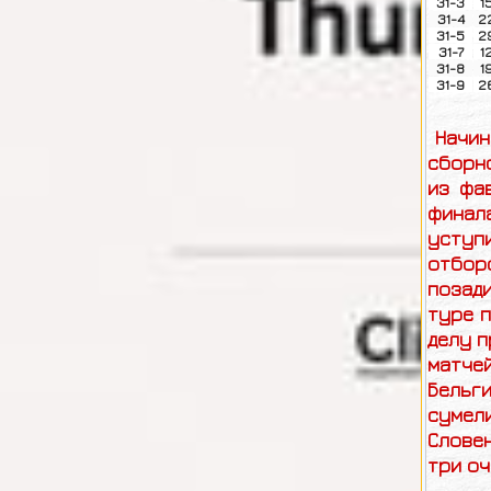
31-3
1
31-4
22
31-5
29
31-7
1
31-8
1
31-9
26
Начина
сборно
из фа
финала
уступ
отбор
позади
туре 
делу п
матчей
Бельги
сумели
Словен
три оч