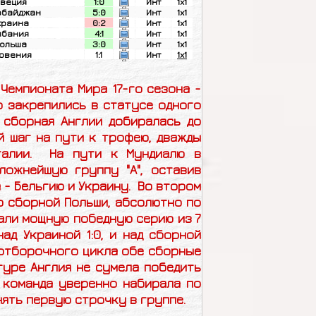
веция
1:0
Инт
1x1
рбайджан
5:0
Инт
1x1
краина
0:2
Инт
1x1
лбания
4:1
Инт
1x1
ольша
3:0
Инт
1x1
овения
1:1
Инт
1x1
Чемпионата Мира 17-го сезона -
о закрепились в статусе одного
 сборная Англии добиралась до
й шаг на пути к трофею, дважды
талии. На пути к Мундиалю в
ложнейшую группу "А", оставив
 - Бельгию и Украину. Во втором
со сборной Польши, абсолютно по
дали мощную победную серию из 7
ад Украиной 1:0, и над сборной
е отборочного цикла обе сборные
туре Англия не сумела победить
х команда уверенно набирала по
нять первую строчку в группе.