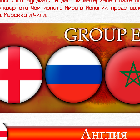
новского Мундиаля. В данном материале ближе п
 квартета Чемпионата Мира в Испании, представл
, Марокко и Чили.