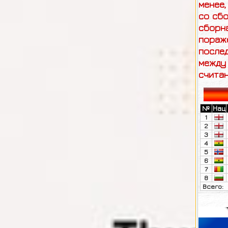
менее,
со сбо
сборн
пораж
после
между 
считан
№
Нац
1
2
3
4
5
6
7
8
Всего: