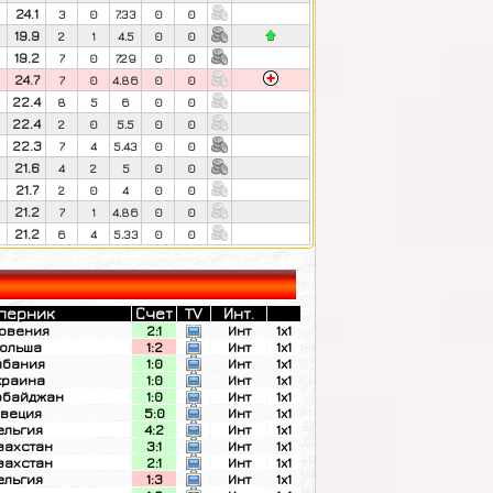
24.1
3
0
7.33
0
0
19.9
2
1
4.5
0
0
19.2
7
0
7.29
0
0
24.7
7
0
4.86
0
0
22.4
8
5
6
0
0
22.4
2
0
5.5
0
0
22.3
7
4
5.43
0
0
21.6
4
2
5
0
0
21.7
2
0
4
0
0
21.2
7
1
4.86
0
0
21.2
6
4
5.33
0
0
перник
Счет
TV
Инт.
овения
2:1
Инт
1x1
ольша
1:2
Инт
1x1
лбания
1:0
Инт
1x1
краина
1:0
Инт
1x1
рбайджан
1:0
Инт
1x1
веция
5:0
Инт
1x1
ельгия
4:2
Инт
1x1
захстан
3:1
Инт
1x1
захстан
2:1
Инт
1x1
ельгия
1:3
Инт
1x1