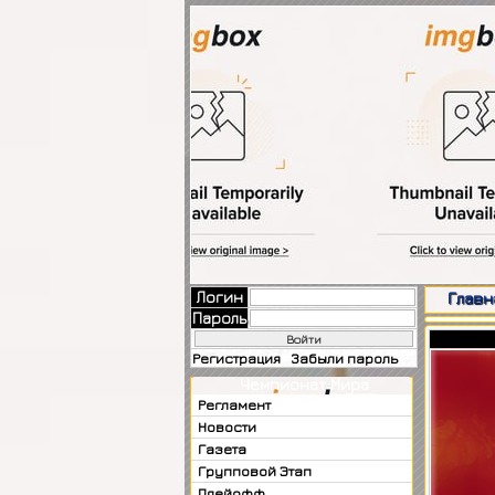
Логин
Главн
Пароль
Регистрация
Забыли пароль
Чемпионат Мира
Регламент
Новости
Газета
Групповой Этап
Плейофф