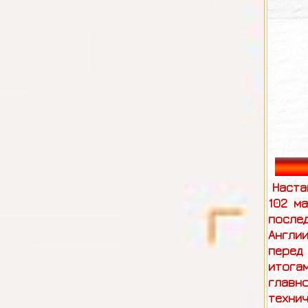
Наста
102 м
после
Англии
перед
итога
главн
технич