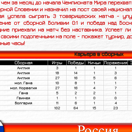
 чем за месяц до начала Чемпионата Мира перехват
рной Словении и назначил на пост своей национал
ая успела сыграть 3 товарищеских матча - упущ
ение от сборной Боливии 0:1 и победа над Бос
дние приехали на матч без наставника. Успеет л
своими подопечными на поле - покажет турнир, д
ные часы!
Карьера в сборных
Сборная
Игры
Победы
Ничьи
Поражения
Англия
3
1
1
1
Англия
18
14
1
3
Англия
27
16
5
6
мол. Гана
10
8
1
1
мол. Норвегия
27
16
4
7
Гана
5
2
2
1
Гвинея
1
1
0
0
Болгария
11
6
1
4
102
64
15
23