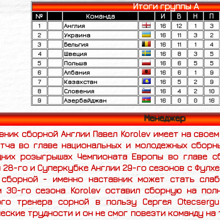
Итоги группы A
№
Команда
И
В
Н
П
1
Англия
16
12
1
3
2
Украина
16
11
3
2
3
Бельгия
16
11
1
4
4
Швеция
16
8
3
5
5
Польша
16
6
5
5
6
Албания
16
6
1
9
7
Казахстан
16
5
2
9
8
Словения
16
4
2
10
9
Азербайджан
16
0
0
16
Менеджер
вник сборной Англии
Павел
Korolev имеет на своем
атча во главе национальных и молодежных сборны
дних розыгрышах Чемпионата Европы во главе с
 28-го и Суперкубке Англии 29-го сезонов с Фулхе
 сборной - именно наставник может стать слаб
м 30-го сезона
Korolev оставил сборную на пол
ого тренера сорной в пользу Сергея
Otecsergu
еские трудности и он не смог повезти команду на