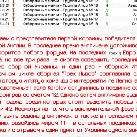
5.3.21
Отборочные матчи - Группа A тур № 12
Д
Ш
.3.21
Отборочные матчи - Группа A тур № 13
Н
Азе
.3.21
Отборочные матчи - Группа A тур № 14
Д
У
2.4.21
Отборочные матчи - Группа A тур № 16
Д
А
9.4.21
Отборочные матчи - Группа A тур № 17
Г
П
.4.21
Отборочные матчи - Группа A тур № 18
Д
Сл
ем с представителя первой корзины, победителя 
й Англии. В последнее время англичане устойчив
воритов любого форума. На последних
Евро
трёх(!)
, но все три раза не смогла совершить последни
ив сборной Украины, и один раз - сборной И
очном цикле сборная "Трех Львов" возглавила с
 вторую и пятую команды в интеррейтинге Легиона
подопечные Павла
Korolev оступились в поединке 
роиграв со счетом 1:2. Однако затем англичане вы
 подряд, среди которых стоит выделить победы н
и 4:2. Несмотря на то, что в заключительной фаз
 взять реванш у англичан, а так же в последнем 
ию, разойдясь миром 1:1 - в остальных поединка
ка и с отрывом в один пункт от Украины сумела за