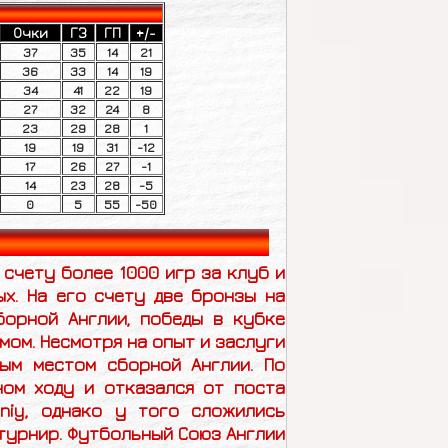
Очки
ГЗ
ГП
+/-
37
35
14
21
36
33
14
19
34
41
22
19
27
32
24
8
23
29
28
1
19
19
31
-12
17
26
27
-1
14
23
28
-5
0
5
55
-50
 счету более 1000 игр за клуб и
х. На его счету две бронзы на
борной Англии, победы в кубке
мом. Несмотря на опыт и заслуги
ым местом сборной Англии. По
ном ходу и отказался от поста
niy
, однако у того сложились
 турнир. Футбольный Союз Англии