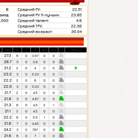
6
Средний РУ:
22.51
филд
Средний РУ 11-лучших:
23.95
,000
Средний талант:
4.8
Средний ТРУ:
22.36
Средний возраст:
30.04
р
ТРУ
И
Г
Р
ЖК
КК
ТС
Статус
27.3
6
0
3.67
0
0
26.7
5
0
3.8
0
0
21.2
2
0
4
0
0
23.2
3
0
5.33
0
0
22.2
2
0
6
0
0
22.0
3
0
5.33
0
0
21.7
2
0
4.5
0
0
21.9
3
0
4.67
0
0
21.3
6
0
4.5
2
1
21.1
2
0
4.5
0
0
22.2
6
0
5.5
1
0
21.6
7
0
4.43
0
0
24.2
3
0
7.67
0
0
21.6
6
0
7
0
0