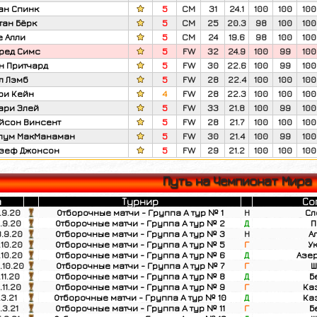
ан Спинк
5
CM
31
24.1
100
100
100
тан Бёрк
5
CM
25
20.3
98
100
100
е Алли
5
CM
24
19.6
98
100
100
ред Симс
5
FW
32
24.9
100
99
100
н Притчард
5
FW
30
22.6
100
99
100
л Лэмб
5
FW
28
22.4
100
100
100
ри Кейн
4
FW
28
22.3
100
100
100
ари Элей
5
FW
33
21.8
100
99
100
йсон Винсент
5
FW
28
21.7
100
100
100
лум МакМанаман
5
FW
30
21.4
100
99
100
зеф Джонсон
5
FW
29
21.2
100
100
100
Путь на Чемпионат Мира
а
Турнир
Со
.9.20
Отборочные матчи - Группа A тур № 1
Н
Сл
.9.20
Отборочные матчи - Группа A тур № 2
Д
П
.9.20
Отборочные матчи - Группа A тур № 3
Н
А
.10.20
Отборочные матчи - Группа A тур № 5
Г
У
.10.20
Отборочные матчи - Группа A тур № 6
Д
Азе
.10.20
Отборочные матчи - Группа A тур № 7
Г
Ш
.11.20
Отборочные матчи - Группа A тур № 8
Д
Б
.11.20
Отборочные матчи - Группа A тур № 9
Г
Ка
.3.21
Отборочные матчи - Группа A тур № 10
Д
Ка
.3.21
Отборочные матчи - Группа A тур № 11
Г
Б