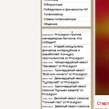
Отборочные
Победители и финалисты ЧМ
Тотализатор
Ставки тотализатора
Общение
ПроЛегион
ProLegion против
24/06 09:23
менеджеров Легиона. Кто
победит?
Угадай результаты
14/05 10:11
финалов интеркубков и
заработай. Конкурс
прогнозистов от ProLegion
Четырнадцатый квест
10/05 10:54
"Занавес" от ProLegion
Тринадцатый квест
03/05 08:41
"Всё или ничего" от ProLegion
Двенадцатый квест
26/04 18:07
"Суперсаб" от ProLegion
Одиннадцатый квест
19/04 09:34
сезона "Лучшая защита" от
ProLegion
Десятый квест сезона
11/04 13:07
"Точный пас" от ProLegion
Стар
Девятый квест сезона
05/04 09:37