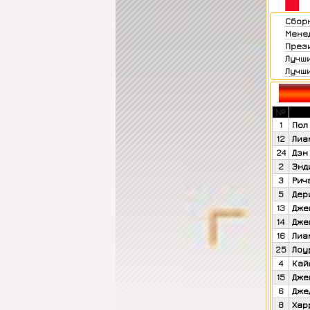
Сборн
Мене
Прези
Лучши
Лучши
№
1
Пол
12
Лиа
24
Дэн
2
Энд
3
Рич
5
Дер
13
Дже
14
Дже
16
Лиа
25
Лоу
4
Кай
15
Дже
6
Дже
8
Хар