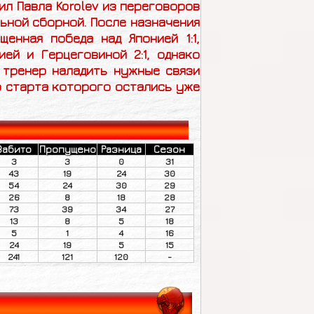
ил Павла Korolev из переговоров
ьной сборной. После назначения
енная победа над Японией 1:1,
нией и
Герцеговиной
2:1, однако
и тренер наладить нужные связи
о старта которого остались уже
Забито
Пропущено
Разница
Сезон
3
3
0
31
43
19
24
30
54
24
30
29
26
8
18
28
73
39
34
27
13
8
5
18
5
1
4
16
24
19
5
15
241
121
120
-