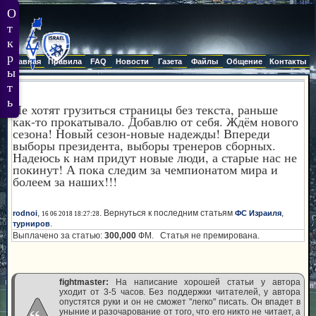
Главная
Правила
FAQ
Новости
Газета
Файлы
Общение
Контакты
Не хотят грузиться страницы без текста, раньше
как-то прокатывало. Добавлю от себя. Ждём нового
сезона! Новый сезон-новые надежды! Впереди
выборы президента, выборы тренеров сборных.
Надеюсь к нам придут новые люди, а старые нас не
покинут! А пока следим за чемпионатом мира и
болеем за наших!!!
,
. Вернуться к последним статьям
,
rodnoi
ФС Израиля
16 06 2018 18:27:28
.
турниров
Выплачено за статью:
300,000
ФМ. Статья не премирована.
fightmaster:
На написание хорошей статьи у автора
уходит от 3-5 часов. Без поддержки читателей, у автора
опустятся руки и он не сможет "легко" писать. Он впадет в
уныние и разочарование от того, что его никто не читает, а