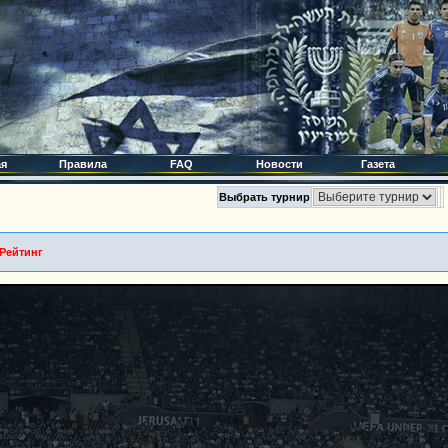
ая
Правила
FAQ
Новости
Газета
Выбрать турнир
-Рейтинг