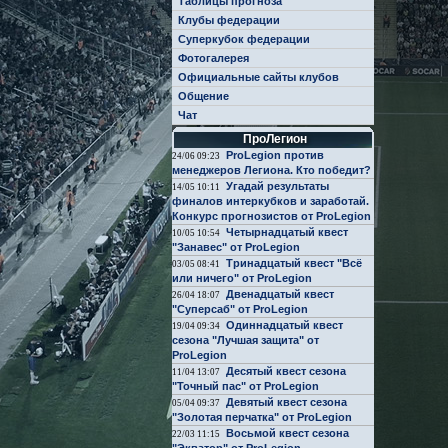
Таблицы прогноза
Клубы федерации
Суперкубок федерации
Фотогалерея
Официальные сайты клубов
Общение
Чат
ПроЛегион
ProLegion против
24/06 09:23
менеджеров Легиона. Кто победит?
Угадай результаты
14/05 10:11
финалов интеркубков и заработай.
Конкурс прогнозистов от ProLegion
Четырнадцатый квест
10/05 10:54
"Занавес" от ProLegion
Тринадцатый квест "Всё
03/05 08:41
или ничего" от ProLegion
Двенадцатый квест
26/04 18:07
"Суперсаб" от ProLegion
Одиннадцатый квест
19/04 09:34
сезона "Лучшая защита" от
ProLegion
Десятый квест сезона
11/04 13:07
"Точный пас" от ProLegion
Девятый квест сезона
05/04 09:37
"Золотая перчатка" от ProLegion
Восьмой квест сезона
22/03 11:15