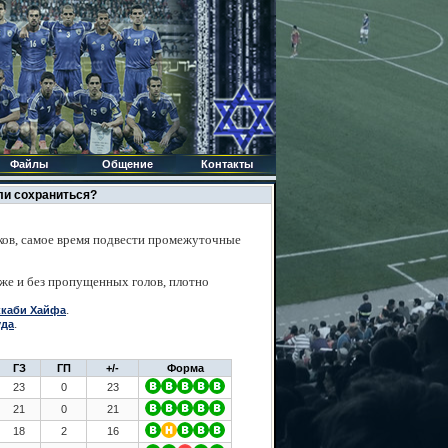
Файлы
Общение
Контакты
ели сохраниться?
ков, самое время подвести промежуточные
аже и без пропущенных голов, плотно
.
каби Хайфа
.
уда
ГЗ
ГП
+/-
Форма
23
0
23
21
0
21
18
2
16