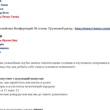
 C
 Киев
нск
ед Иглс
ь Петах-Тиква
опейских Конференций 38 сезона. Групповой раунд -
https://www.f-legion.com/
 B
ь Ирони Нир
ден
аммека
к
ши сильнейшие клубы заняты тактическими схемами и изучением соперников в
над тем, как добыть себе очки в основном чемпионате.
ропустите следующий выпуски:
ы: как заработать или влезть в долги
иры и ассистенты нелогичный парадокс
6 и 11 плюс 11
ические рекорды или как мы до такого докатились
пуск подготовил для в
ас
inkreez