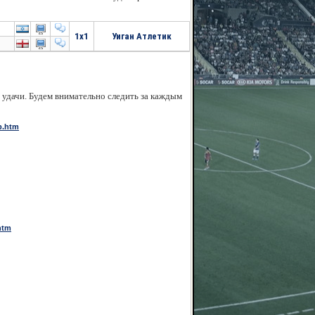
1x1
Уиган Атлетик
 удачи. Будем внимательно следить за каждым
p.htm
htm