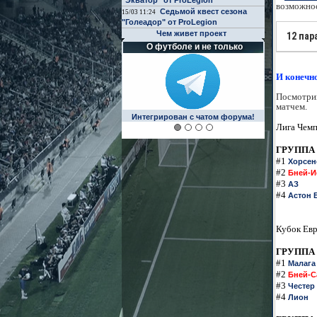
"Экватор" от ProLegion
возможнос
Седьмой квест сезона
15/03 11:24
"Голеадор" от ProLegion
Чем живет проект
12 пар
О футболе и не только
И конечно
Посмотрим
матчем.
Интегрирован с чатом форума!
Лига Чемп
ГРУППА
#1
Хорсен
#2
Бней-И
#3
АЗ
#4
Астон 
Кубок Евр
ГРУППА
#1
Малага
#2
Бней-С
#3
Честер
#4
Лион