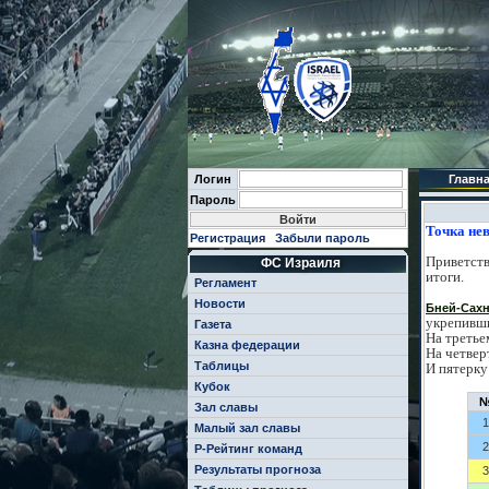
Логин
Главн
Пароль
Точка нев
Регистрация
Забыли пароль
Приветств
ФС Израиля
итоги.
Регламент
Новости
Бней-Сах
укрепивши
Газета
На третье
Казна федерации
На четвер
Таблицы
И пятерку
Кубок
Зал славы
1
Малый зал славы
2
Р-Рейтинг команд
Результаты прогноза
3