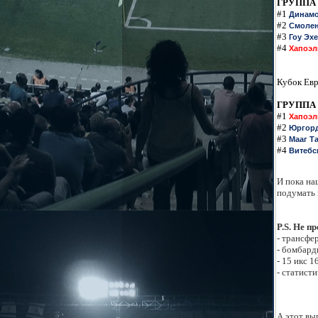
ГРУП
ПА
#1
Динамо
#2
Смоле
#3
Гоу Эх
#4
Хапоэл
Кубок Евр
ГРУППА
#1
Хапоэл
#2
Юргор
#3
Мааг Т
#4
Витебс
И пока на
подумать 
P.S. Не п
- трансфер
- бомбард
- 15 икс 1
- статист
А этот вы