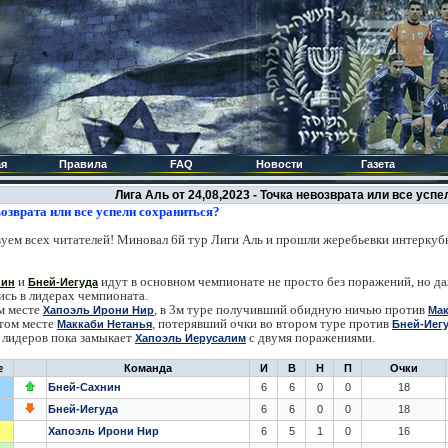
ая
Правила
FAQ
Новости
Газета
Лига Аль от 24,08,2023 - Точка невозврата или все усп
озврата или в
се успели сохраниться?
уем всех читателей! Миновал 6й тур Лиги Аль и прошли жеребьевки интеркуб
и
и
дут в основном чемпионате не просто без поражений, но д
нин
Бней-Иегуда
сь в лидерах чемпионата.
м месте
, в 3м туре получивший обидную ничью против
Хапоэль Ирони Нир
Мак
том месте
, потерявший очки во втором туре против
Маккаби Нетанья
Бней-Иег
 лидеров пока замыкает
с двумя поражениями.
Хапоэль Иерусалим
№
Команда
И
В
Н
П
Бней-Сахнин
6
6
0
0
18
Бней-Иегуда
6
6
0
0
18
Хапоэль Ирони Нир
6
5
1
0
16