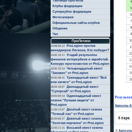
Таблицы прогноза
4
Клубы федерации
5
Суперкубок федерации
6
Фотогалерея
7
Официальные сайты клубов
8
Общение
Чат
9
1
ПроЛегион
ProLegion против
24/06 09:23
1
менеджеров Легиона. Кто победит?
1
Угадай результаты
14/05 10:11
финалов интеркубков и заработай.
1
Конкурс прогнозистов от ProLegion
1
Четырнадцатый квест
10/05 10:54
"Занавес" от ProLegion
1
Тринадцатый квест "Всё
03/05 08:41
1
или ничего" от ProLegion
Двенадцатый квест
26/04 18:07
"Суперсаб" от ProLegion
Одиннадцатый квест
19/04 09:34
Результа
сезона "Лучшая защита" от
ProLegion
Хапоэль 
Десятый квест сезона
11/04 13:07
"Точный пас" от ProLegion
6 пара
Девятый квест сезона
05/04 09:37
"Золотая перчатка" от ProLegion
Восьмой квест сезона
22/03 11:15
А
Хапоэль