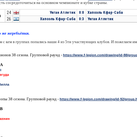
ть сосредоточиться на основном чемпионате и кубке страны.
24
Уиган Атлетик
0:0
Хапоэль Кфар-Саба
а
26
Хапоэль Кфар-Саба
0:3
Уиган Атлетик
 же жеребьёвки.
 с кем в группах попались наши 4 из 5ти участвующих клубов. И пожелаем им
ионов 38 сезона. Групповой раунд -
https://www.f-legion.com/drawing/id-88/grou
 A
с
егуда
Вилла
опы 38 сезона. Групповой раунд -
https://www.f-legion.com/drawing/id-92/group.
 B
ахнин