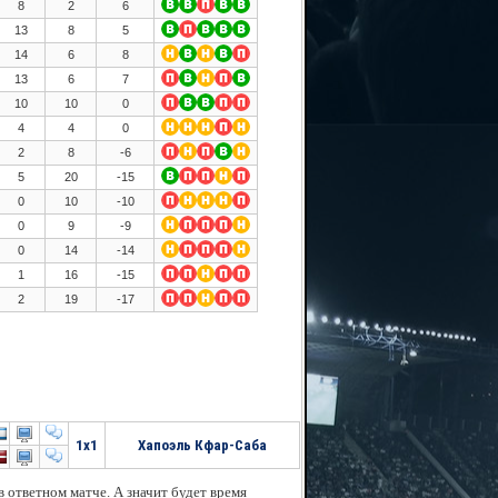
8
2
6
13
8
5
14
6
8
13
6
7
10
10
0
4
4
0
2
8
-6
5
20
-15
0
10
-10
0
9
-9
0
14
-14
1
16
-15
2
19
-17
1x1
Хапоэль Кфар-Саба
 ответном матче. А значит будет время