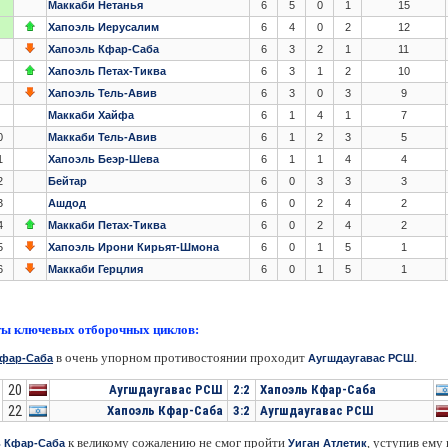
Маккаби Нетанья
6
5
0
1
15
Хапоэль Иерусалим
6
4
0
2
12
Хапоэль Кфар-Саба
6
3
2
1
11
Хапоэль Петах-Тиква
6
3
1
2
10
Хапоэль Тель-Авив
6
3
0
3
9
Маккаби Хайфа
6
1
4
1
7
0
Маккаби Тель-Авив
6
1
2
3
5
1
Хапоэль Беэр-Шева
6
1
1
4
4
2
Бейтар
6
0
3
3
3
3
Ашдод
6
0
2
4
2
4
Маккаби Петах-Тиква
6
0
2
4
2
5
Хапоэль Ирони Кирьят-Шмона
6
0
1
5
1
6
Маккаби Герцлия
6
0
1
5
1
ты ключевых отборочных циклов:
в очень упорном противостоянии проходит
.
Кфар-Саба
Аугшдаугавас РСШ
20
Аугшдаугавас РСШ
2:2
Хапоэль Кфар-Саба
22
Хапоэль Кфар-Саба
3:2
Аугшдаугавас РСШ
к великому сожалению не смог пройти
уступив ему в
,
 Кфар-Саба
Уиган Атлетик