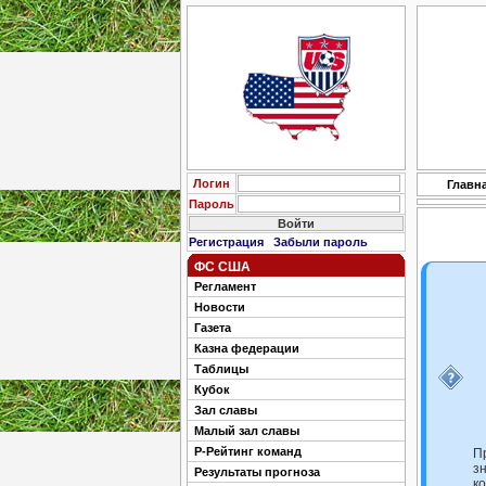
Логин
Главн
Пароль
Регистрация
Забыли пароль
ФС США
Регламент
Новости
Газета
Казна федерации
Таблицы
Кубок
Зал славы
Малый зал славы
Р-Рейтинг команд
П
з
Результаты прогноза
к