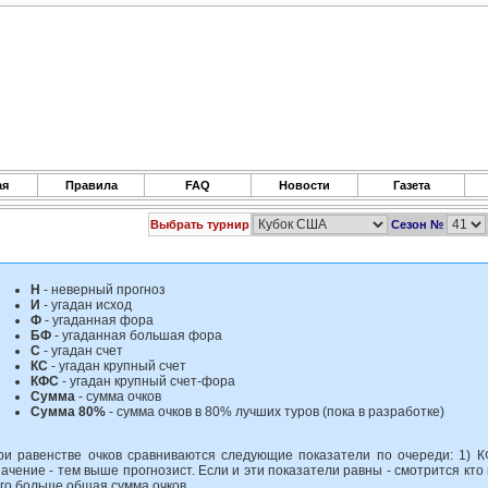
ая
Правила
FAQ
Новости
Газета
Выбрать турнир
Сезон №
Н
- неверный прогноз
И
- угадан исход
Ф
- угаданная фора
БФ
- угаданная большая фора
С
- угадан счет
КС
- угадан крупный счет
КФС
- угадан крупный счет-фора
Сумма
- сумма очков
Сумма 80%
- сумма очков в 80% лучших туров (пока в разработке)
ри равенстве очков сравниваются следующие показатели по очереди: 1) КФС
начение - тем выше прогнозист. Если и эти показатели равны - смотрится кт
ого больше общая сумма очков.