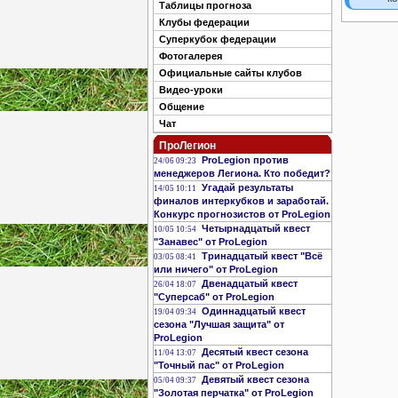
Таблицы прогноза
Клубы федерации
Суперкубок федерации
Фотогалерея
Официальные сайты клубов
Видео-уроки
Общение
Чат
ПроЛегион
ProLegion против
24/06 09:23
менеджеров Легиона. Кто победит?
Угадай результаты
14/05 10:11
финалов интеркубков и заработай.
Конкурс прогнозистов от ProLegion
Четырнадцатый квест
10/05 10:54
"Занавес" от ProLegion
Тринадцатый квест "Всё
03/05 08:41
или ничего" от ProLegion
Двенадцатый квест
26/04 18:07
"Суперсаб" от ProLegion
Одиннадцатый квест
19/04 09:34
сезона "Лучшая защита" от
ProLegion
Десятый квест сезона
11/04 13:07
"Точный пас" от ProLegion
Девятый квест сезона
05/04 09:37
"Золотая перчатка" от ProLegion